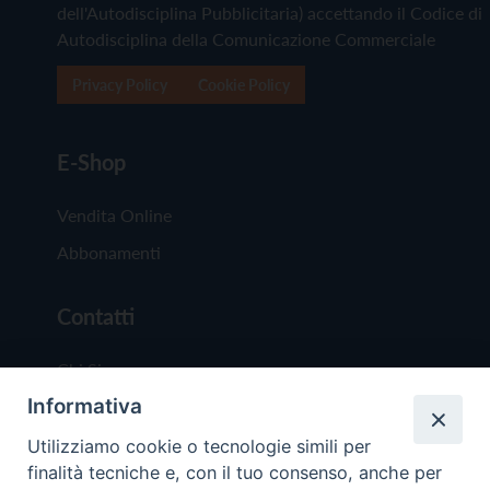
dell'Autodisciplina Pubblicitaria) accettando il Codice di
Autodisciplina della Comunicazione Commerciale
Privacy Policy
Cookie Policy
E-Shop
Vendita Online
Abbonamenti
Contatti
Chi Siamo
Informativa
Redazione
Scrivici
Utilizziamo cookie o tecnologie simili per
finalità tecniche e, con il tuo consenso, anche per