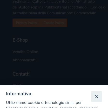
Settimanali Cattolici), ha aderito allo IAP (Istituto
dell'Autodisciplina Pubblicitaria) accettando il Codice di
Autodisciplina della Comunicazione Commerciale
Privacy Policy
Cookie Policy
E-Shop
Vendita Online
Abbonamenti
Contatti
Chi Siamo
Informativa
Redazione
Scrivici
Utilizziamo cookie o tecnologie simili per