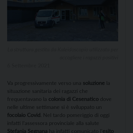
La struttura gestita da Kaleidoscopio utilizzata per
accogliere i ragazzi positivi
6 Settembre 2021
Va progressivamente verso una
soluzione
la
situazione sanitaria dei ragazzi che
frequentavano la
colonia di Cesenatico
dove
nelle ultime settimane si è sviluppato un
focolaio Covid
. Nel tardo pomeriggio di oggi
infatti l’assessora provinciale alla salute
Stefania Segnana
ha infatti comunicato l’
esito