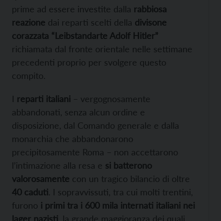
prime ad essere investite dalla
rabbiosa
reazione
dai reparti scelti della
divisone
corazzata “Leibstandarte Adolf Hitler”
richiamata dal fronte orientale nelle settimane
precedenti proprio per svolgere questo
compito.
I
reparti italiani
– vergognosamente
abbandonati, senza alcun ordine e
disposizione, dal Comando generale e dalla
monarchia che abbandonarono
precipitosamente Roma – non accettarono
l’intimazione alla resa e
si batterono
valorosamente
con un tragico bilancio di oltre
40 caduti
. I sopravvissuti, tra cui molti trentini,
furono
i primi tra i 600 mila internati italiani
nei
lager nazisti
, la grande maggioranza dei quali