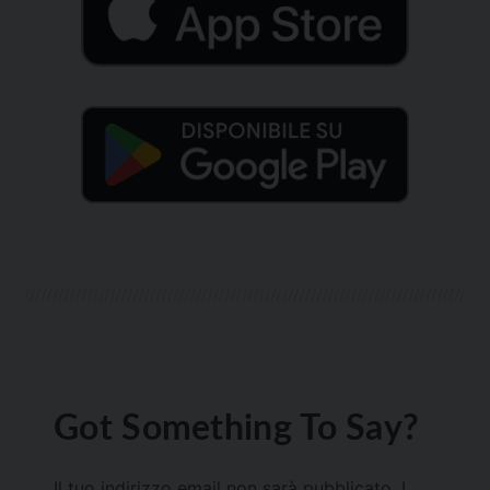
Got Something To Say?
Il tuo indirizzo email non sarà pubblicato.
I