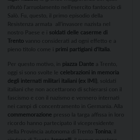
rifiutò l’arruolamento nell’esercito fantoccio di
Salò. Fu, questo, il primo episodio della
Resistenza armata all’invasore nazista nel
nostro Paese e i
soldati delle caserme di
Trento
vanno considerati ad ogni effetto e a
pieno titolo come i
primi partigiani d’Italia
.
Per questo motivo, in
piazza Dante
a Trento,
oggi si sono svolte le
celebrazioni in memoria
degli internati militari italiani (ex IMI)
, soldati
italiani che non accettarono di schierarsi con il
fascismo e con il nazismo e vennero internati
nei campi di concentramento in Germania. Alla
commemorazione
presso la targa affissa in loro
ricordo hanno partecipato il vicepresidente
della Provincia autonoma di Trento
Tonina
, il
sindaco di Trento
Ianeselli
, il nuovo questore