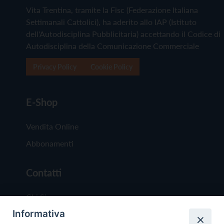
Vita Trentina, tramite la Fisc (Federazione Italiana
Settimanali Cattolici), ha aderito allo IAP (Istituto
dell'Autodisciplina Pubblicitaria) accettando il Codice di
Autodisciplina della Comunicazione Commerciale
Privacy Policy
Cookie Policy
E-Shop
Vendita Online
Abbonamenti
Contatti
Chi Siamo
Informativa
Redazione