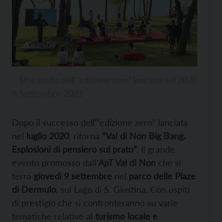
Uno scatto dell'”edizione zero” lanciata nel 2020
8 Settembre 2021
Dopo il successo dell’“edizione zero” lanciata
nel
luglio 2020
, ritorna
“Val di Non Big Bang.
Esplosioni di pensiero sul prato”
, il grande
evento promosso dall’
ApT Val di Non
che si
terrà
giovedì 9 settembre
nel
parco delle Plaze
di Dermulo
, sul Lago di S. Giustina. Con ospiti
di prestigio che si confronteranno su varie
tematiche relative al
turismo locale e