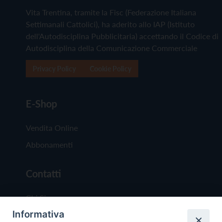
Vita Trentina, tramite la Fisc (Federazione Italiana
Settimanali Cattolici), ha aderito allo IAP (Istituto
dell'Autodisciplina Pubblicitaria) accettando il Codice di
Autodisciplina della Comunicazione Commerciale
Privacy Policy
Cookie Policy
E-Shop
Vendita Online
Abbonamenti
Contatti
Chi Siamo
Informativa
Redazione