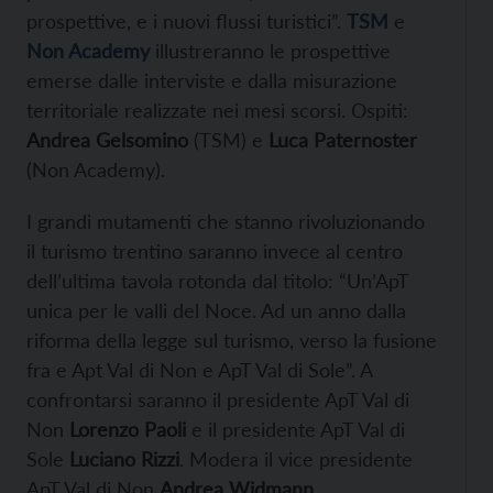
prospettive, e i nuovi flussi turistici”.
TSM
e
Non Academy
illustreranno le prospettive
emerse dalle interviste e dalla misurazione
territoriale realizzate nei mesi scorsi. Ospiti:
Andrea Gelsomino
(TSM) e
Luca Paternoster
(Non Academy).
I grandi mutamenti che stanno rivoluzionando
il turismo trentino saranno invece al centro
dell’ultima tavola rotonda dal titolo: “Un’ApT
unica per le valli del Noce. Ad un anno dalla
riforma della legge sul turismo, verso la fusione
fra e Apt Val di Non e ApT Val di Sole”. A
confrontarsi saranno il presidente ApT Val di
Non
Lorenzo Paoli
e il presidente ApT Val di
Sole
Luciano Rizzi
. Modera il vice presidente
ApT Val di Non
Andrea Widmann
.