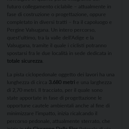
futuro collegamento ciclabile – attualmente in
fase di costruzione o progettazione, oppure
completato in diversi tratti – fra il capoluogo e
Pergine Valsugana. Un intero percorso,
quest’ultimo, tra la valle dell’Adige e la
Valsugana, tramite il quale i ciclisti potranno
spostarsi fra le due località in sede dedicata in
totale sicurezza
.
La pista ciclopedonale oggetto dei lavori ha una
lunghezza di circa
3.680 metri
e una larghezza
di 2,70 metri. Il tracciato, per il quale sono
state apportate in fase di progettazione le
opportune cautele ambientali anche al fine di
minimizzare l’impatto, inizia ricalcando il
percorso pedonale, attualmente sterrato, che
inizia in
via Giuseppe Dalla Fior
(laterale di via