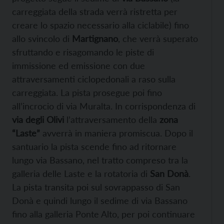
carreggiata della strada verrà ristretta per
creare lo spazio necessario alla ciclabile) fino
allo svincolo di
Martignano
, che verrà superato
sfruttando e risagomando le piste di
immissione ed emissione con due
attraversamenti ciclopedonali a raso sulla
carreggiata. La pista prosegue poi fino
all’incrocio di via Muralta. In corrispondenza di
via degli Olivi
l’attraversamento della
zona
“Laste”
avverrà in maniera promiscua. Dopo il
santuario la pista scende fino ad ritornare
lungo via Bassano, nel tratto compreso tra la
galleria delle Laste e la rotatoria di
San Donà
.
La pista transita poi sul sovrappasso di San
Donà e quindi lungo il sedime di via Bassano
fino alla galleria Ponte Alto, per poi continuare