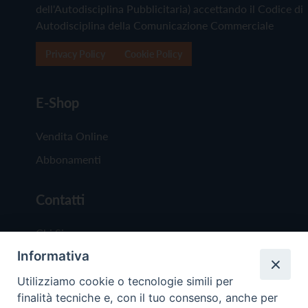
dell'Autodisciplina Pubblicitaria) accettando il Codice di
Autodisciplina della Comunicazione Commerciale
Privacy Policy
Cookie Policy
E-Shop
Vendita Online
Abbonamenti
Contatti
Chi Siamo
Informativa
Redazione
Scrivici
Utilizziamo cookie o tecnologie simili per
finalità tecniche e, con il tuo consenso, anche per