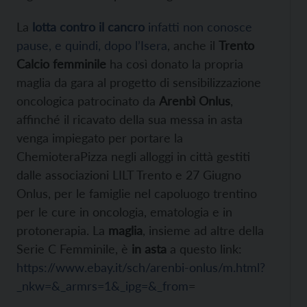
La
lotta contro il cancro
infatti non conosce
pause, e quindi, dopo l’Isera
, anche il
Trento
Calcio femminile
ha così donato la propria
maglia da gara al progetto di sensibilizzazione
oncologica patrocinato da
Arenbì Onlus
,
affinché il ricavato della sua messa in asta
venga impiegato per portare la
ChemioteraPizza negli alloggi in città gestiti
dalle associazioni LILT Trento e 27 Giugno
Onlus, per le famiglie nel capoluogo trentino
per le cure in oncologia, ematologia e in
protonerapia. La
maglia
, insieme ad altre della
Serie C Femminile, è
in asta
a questo link:
https://www.ebay.it/sch/arenbi-onlus/m.html?
_nkw=&_armrs=1&_ipg=&_from
=