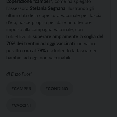
L’operazione “camper”
, come ha spiegato
l’assessora
Stefania Segnana
illustrando gli
ultimi dati della copertura vaccinale per fascia
d’età, nasce proprio per dare un ulteriore
impulso alla campagna vaccinale, con
l’obiettivo di
superare ampiamente la soglia del
70% dei trentini ad oggi vaccinati
: un valore
peraltro
ora al 78%
escludendo la fascia dei
bambini ad oggi non vaccinabile.
di
Enzo Filosi
#CAMPER
#CONDINO
#VACCINI