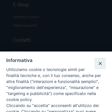
E-Shop
Vendita Online
Abbonamenti
Contatti
Chi Siamo
Informativa
Redazione
Scrivici
Utilizziamo cookie o tecnologie simili per
finalità tecniche e, con il tuo consenso, anche per
altre finalità ("interazioni e funzionalità semplici",
"miglioramento dell'esperienza", "misurazione" e
"targeting e pubblicità") come specificato nella
cookie policy.
Copyright © 2019 - Tutti i diritti riservati - Vit
Cliccando su "accetta" acconsenti all'utilizzo dei
Trentina Editrice
cookie. Cliccando su "personalizza" puoi avere