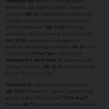
settembre alle 10
con il “Prato del gusto”,
benvenuto agli ospiti tra brindisi, tisane e
sorprese.
Alle 11
, Mattia Mascher presenta il
suo libro “Guida galattica per nonne e nonni
del Terzo millennio”.
Alle
11.45
l’Aperitivo
green precederà il pranzo al “prato del gusto”
(
ore 12.30
), un viaggio tra i prodotti del
territorio. Il pomeriggio prosegue,
alle 15
, con il
concerto dei
C’Mon Tigre
, una delle più
interessanti e amate band
del panorama indi
italiano e non solo.
Alle 16.45
, chiusura con dj
live set “Fra terra e cielo”.
Domenica 26
, dopo il brindisi di benvenuto,
alle 10.30
“Marsiglia e stupore”, spettacolo di
giocoleria per tutti con il duo
“Orco et pol”
.
Seguirà,
alle 11
, la presentazione del libro di Lia