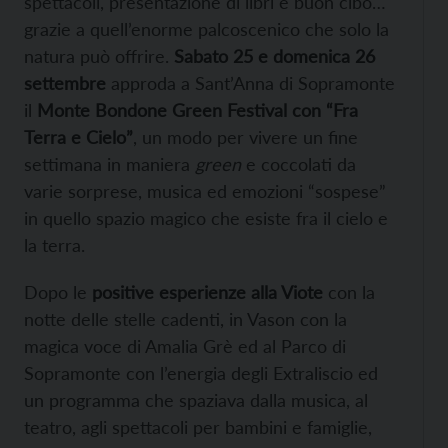
spettacoli, presentazione di libri e buon cibo…
grazie a quell’enorme palcoscenico che solo la
natura può offrire.
Sabato 25 e domenica 26
settembre
approda a Sant’Anna di Sopramonte
il
Monte Bondone Green Festival con “Fra
Terra e Cielo”
, un modo per vivere un fine
settimana in maniera
green
e coccolati da
varie sorprese, musica ed emozioni “sospese”
in quello spazio magico che esiste fra il cielo e
la terra.
Dopo le
positive esperienze alla Viote
con la
notte delle stelle cadenti, in Vason con la
magica voce di Amalia Grè ed al Parco di
Sopramonte con l’energia degli Extraliscio ed
un programma che spaziava dalla musica, al
teatro, agli spettacoli per bambini e famiglie,