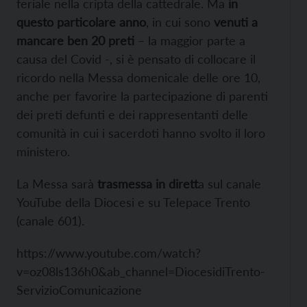
feriale nella cripta della cattedrale. Ma
in
questo particolare anno
, in cui sono
venuti a
mancare ben 20 preti
– la maggior parte a
causa del Covid -, si è pensato di collocare il
ricordo nella Messa domenicale delle ore 10,
anche per favorire la partecipazione di parenti
dei preti defunti e dei rappresentanti delle
comunità in cui i sacerdoti hanno svolto il loro
ministero.
La Messa sarà
trasmessa in dirett
a sul canale
YouTube della Diocesi e su Telepace Trento
(canale 601).
https://www.youtube.com/watch?
v=oz08ls136h0&ab_channel=DiocesidiTrento-
ServizioComunicazione