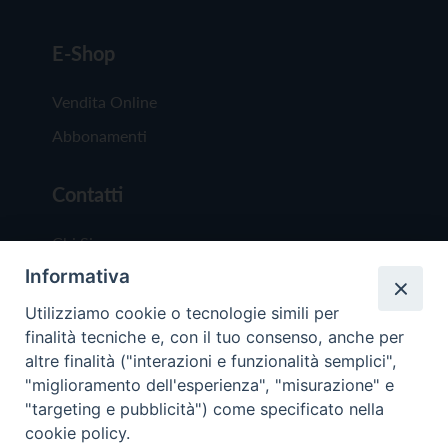
E-Shop
Vendita Online
Abbonamenti
Contatti
Chi Siamo
Informativa
Redazione
Scrivici
Utilizziamo cookie o tecnologie simili per
finalità tecniche e, con il tuo consenso, anche per
altre finalità ("interazioni e funzionalità semplici",
"miglioramento dell'esperienza", "misurazione" e
"targeting e pubblicità") come specificato nella
cookie policy.
Copyright © 2019 - Tutti i diritti riservati - Vit