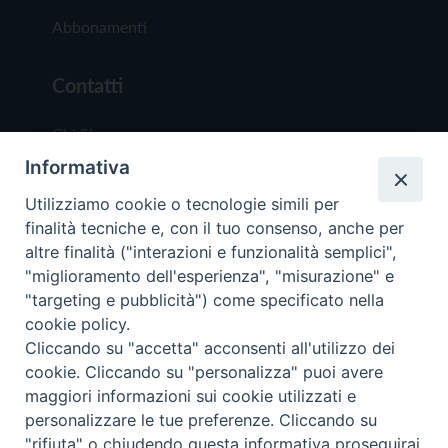
Abbonamenti
Contatti
Chi Siamo
Informativa
Redazione
Scrivici
Utilizziamo cookie o tecnologie simili per
finalità tecniche e, con il tuo consenso, anche per
altre finalità ("interazioni e funzionalità semplici",
"miglioramento dell'esperienza", "misurazione" e
"targeting e pubblicità") come specificato nella
cookie policy.
Copyright © 2019 - Tutti i diritti riservati - Vit
Cliccando su "accetta" acconsenti all'utilizzo dei
Trentina Editrice
cookie. Cliccando su "personalizza" puoi avere
maggiori informazioni sui cookie utilizzati e
Privacy Policy
personalizzare le tue preferenze. Cliccando su
Torna all'inizi
"rifiuta" o chiudendo questa informativa proseguirai