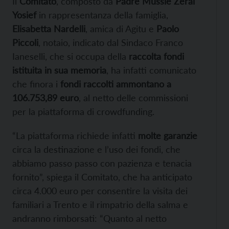
Il
Comitato
, composto da
Padre Mussie Zerai
Yosief
in rappresentanza della famiglia,
Elisabetta Nardelli
, amica di Agitu e
Paolo
Piccoli
, notaio, indicato dal Sindaco Franco
Ianeselli, che si occupa della
raccolta fondi
istituita in sua memoria
, ha infatti comunicato
che finora i
fondi raccolti ammontano a
106.753,89 euro
, al netto delle commissioni
per la piattaforma di crowdfunding.
“La piattaforma richiede infatti
molte garanzie
circa la destinazione e l’uso dei fondi, che
abbiamo passo passo con pazienza e tenacia
fornito”, spiega il Comitato, che ha anticipato
circa 4.000 euro per consentire la visita dei
familiari a Trento e il rimpatrio della salma e
andranno rimborsati: “Quanto al netto