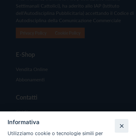
Settimanali Cattolici), ha aderito allo IAP (Istituto
dell'Autodisciplina Pubblicitaria) accettando il Codice di
Autodisciplina della Comunicazione Commerciale
Privacy Policy
Cookie Policy
E-Shop
Vendita Online
Abbonamenti
Contatti
Chi Siamo
Informativa
Redazione
Scrivici
Utilizziamo cookie o tecnologie simili per