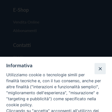
E-Shop
Vendita Online
Abbonamenti
Contatti
Chi Siamo
Informativa
Redazione
Scrivici
Utilizziamo cookie o tecnologie simili per
finalità tecniche e, con il tuo consenso, anche per
altre finalità ("interazioni e funzionalità semplici",
"miglioramento dell'esperienza", "misurazione" e
"targeting e pubblicità") come specificato nella
cookie policy.
Copyright © 2019 - Tutti i diritti riservati - Vit
Cliccando su "accetta" acconsenti all'utilizzo dei