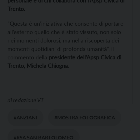
personale e di chi collabora con l’Apsp Civica di
Trento.
“Questa è un’iniziativa che consente di portare
all’esterno quello che è stato vissuto, non solo
nei momenti dolorosi, ma nella riscoperta dei
momenti quotidiani di profonda umanità”, il
commento della
presidente dell’Apsp Civica di
Trento, Michela Chiogna
.
di
redazione VT
#ANZIANI
#MOSTRA FOTOGRAFICA
#RSA SAN BARTOLOMEO