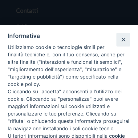
Contatti
Chi Siamo
Informativa
Redazione
Scrivici
Utilizziamo cookie o tecnologie simili per
finalità tecniche e, con il tuo consenso, anche per
altre finalità ("interazioni e funzionalità semplici",
"miglioramento dell'esperienza", "misurazione" e
"targeting e pubblicità") come specificato nella
cookie policy.
Copyright © 2019 - Tutti i diritti riservati - Vit
Cliccando su "accetta" acconsenti all'utilizzo dei
Trentina Editrice
cookie. Cliccando su "personalizza" puoi avere
maggiori informazioni sui cookie utilizzati e
Privacy Policy
personalizzare le tue preferenze. Cliccando su
Torna all'inizi
"rifiuta" o chiudendo questa informativa proseguirai
la navigazione installando i soli cookie tecnici.
Ulteriori informazioni sono disponibili nella
cookie
Preferenze Cookie