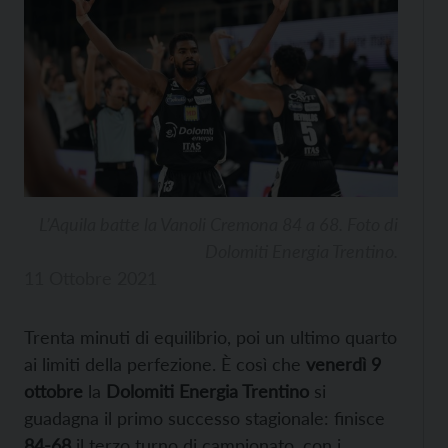
L’Aquila batte la Vanoli Cremona 84 a 68. Foto di
Dolomiti Energia Trentino.
11 Ottobre 2021
Trenta minuti di equilibrio, poi un ultimo quarto
ai limiti della perfezione. È così che
venerdì 9
ottobre
la
Dolomiti Energia Trentino
si
guadagna il primo successo stagionale: finisce
84-68
il terzo turno di campionato, con i