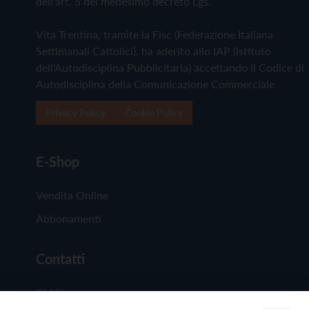
dell'art. 5 del medesimo decreto Lgs.
Vita Trentina, tramite la Fisc (Federazione Italiana
Settimanali Cattolici), ha aderito allo IAP (Istituto
dell'Autodisciplina Pubblicitaria) accettando il Codice di
Autodisciplina della Comunicazione Commerciale
Privacy Policy
Cookie Policy
E-Shop
Vendita Online
Abbonamenti
Contatti
Chi Siamo