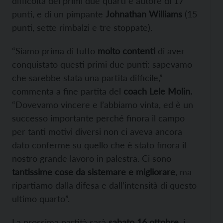
difficoltà dei primi due quarti e autore di 17
punti, e di un pimpante
Johnathan Williams
(15
punti, sette rimbalzi e tre stoppate).
“Siamo prima di tutto
molto contenti
di aver
conquistato questi primi due punti: sapevamo
che sarebbe stata una partita difficile,”
commenta a fine partita del
coach Lele Molin.
“Dovevamo vincere e l’abbiamo vinta, ed è un
successo importante perché finora il campo
per tanti motivi diversi non ci aveva ancora
dato conferme su quello che è stato finora il
nostro grande lavoro in palestra. Ci sono
tantissime cose da sistemare e migliorare
, ma
ripartiamo dalla difesa e dall’intensità di questo
ultimo quarto”.
La prossima partità sarà
sabato 16 ottobre,
i