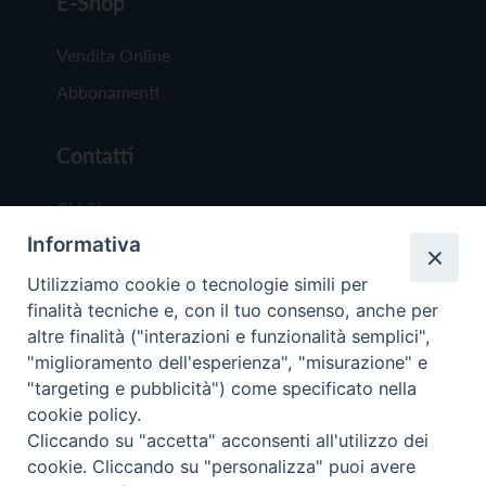
E-Shop
Vendita Online
Abbonamenti
Contatti
Chi Siamo
Informativa
Redazione
Scrivici
Utilizziamo cookie o tecnologie simili per
finalità tecniche e, con il tuo consenso, anche per
altre finalità ("interazioni e funzionalità semplici",
"miglioramento dell'esperienza", "misurazione" e
"targeting e pubblicità") come specificato nella
cookie policy.
Copyright © 2019 - Tutti i diritti riservati - Vit
Cliccando su "accetta" acconsenti all'utilizzo dei
Trentina Editrice
cookie. Cliccando su "personalizza" puoi avere