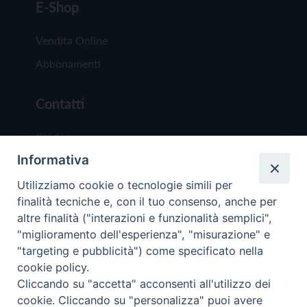
E-Shop
Vendita Online
Abbonamenti
Contatti
Chi Siamo
Informativa
Redazione
Scrivici
Utilizziamo cookie o tecnologie simili per
finalità tecniche e, con il tuo consenso, anche per
altre finalità ("interazioni e funzionalità semplici",
"miglioramento dell'esperienza", "misurazione" e
"targeting e pubblicità") come specificato nella
cookie policy.
Copyright © 2019 - Tutti i diritti riservati - Vit
Cliccando su "accetta" acconsenti all'utilizzo dei
Trentina Editrice
cookie. Cliccando su "personalizza" puoi avere