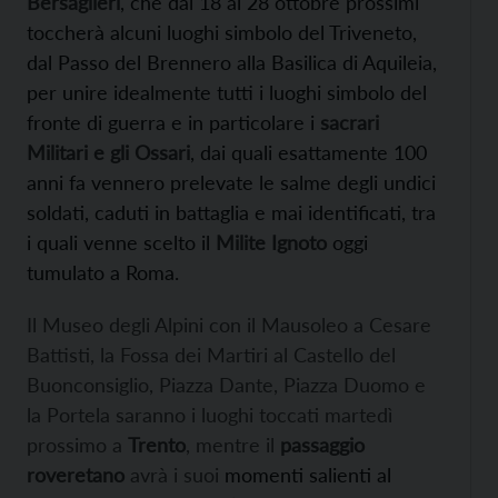
Bersaglieri
, che dal 18 al 28 ottobre prossimi
toccherà alcuni luoghi simbolo del Triveneto,
dal Passo del Brennero alla Basilica di Aquileia,
per unire idealmente tutti i luoghi simbolo del
fronte di guerra e in particolare i
sacrari
Militari e gli Ossari
, dai quali esattamente 100
anni fa vennero prelevate le salme degli undici
soldati, caduti in battaglia e mai identificati, tra
i quali venne scelto il
Milite Ignoto
oggi
tumulato a Roma.
Il Museo degli Alpini con il Mausoleo a Cesare
Battisti, la Fossa dei Martiri al Castello del
Buonconsiglio, Piazza Dante, Piazza Duomo e
la Portela saranno i luoghi toccati martedì
prossimo a
Trento
, mentre il
passaggio
roveretano
avrà i suoi
momenti salienti al