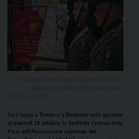
Il testimone della Staffetta Cremisi per la Pace
realizzato da Mastro7 PH Claudio Libera
13 Ottobre 2021
Farà tappa a
Trento
e a
Rovereto
nella giornata
di
martedì 19 ottobre
, la
Staffetta Cremisi della
Pace
dell’
Associazione nazionale dei