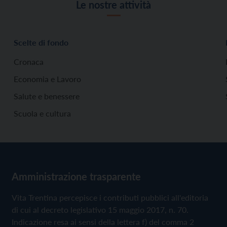
Le nostre attività
Scelte di fondo
Cronaca
Economia e Lavoro
Salute e benessere
Scuola e cultura
Amministrazione trasparente
Vita Trentina percepisce i contributi pubblici all'editoria
di cui al decreto legislativo 15 maggio 2017, n. 70.
Indicazione resa ai sensi della lettera f) del comma 2