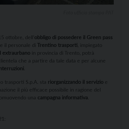
Foto ufficio stampa PAT
15 ottobre, dell’
obbligo di possedere il Green pass
e il personale di
Trentino trasporti
, impiegato
d extraurbano
in provincia di Trento, potrà
clientela che a partire da tale data e per alcune
nterruzioni
.
no trasporti S.p.A. sta
riorganizzando il servizio
e
ione il più efficace possibile in ragione del
, promuovendo una
campagna informativa
.
21: