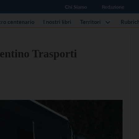
Chi Siamo
Redazione
stro centenario
I nostri libri
Territori
Rubric
rentino Trasporti