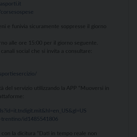
sporti.it
t/corsesospese
reni e funivia sicuramente soppresse il giorno
no alle ore 15:00 per il giorno seguente.
 canali social che si invita a consultare:
portiesercizio/
ità del servizio utilizzando la APP “Muoversi in
iattaforme:
ils?id=it.tndigit.mit&hl=en_US&gl=US
n-trentino/id1485541806
 con la dicitura “Dati in tempo reale non