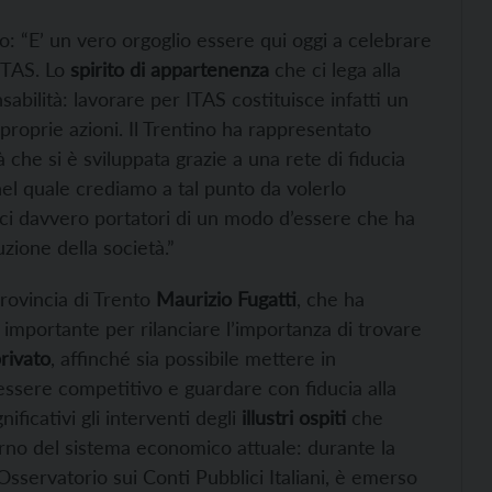
to: “E’ un vero orgoglio essere qui oggi a celebrare
ITAS. Lo
spirito di appartenenza
che ci lega alla
ilità: lavorare per ITAS costituisce infatti un
proprie azioni. Il Trentino ha rappresentato
 che si è sviluppata grazie a una rete di fiducia
el quale crediamo a tal punto da volerlo
arci davvero portatori di un modo d’essere che ha
zione della società.”
Provincia di Trento
Maurizio Fugatti
, che ha
 importante per rilanciare l’importanza di trovare
rivato
, affinché sia possibile mettere in
 essere competitivo e guardare con fiducia alla
ficativi gli interventi degli
illustri ospiti
che
erno del sistema economico attuale: durante la
’Osservatorio sui Conti Pubblici Italiani, è emerso