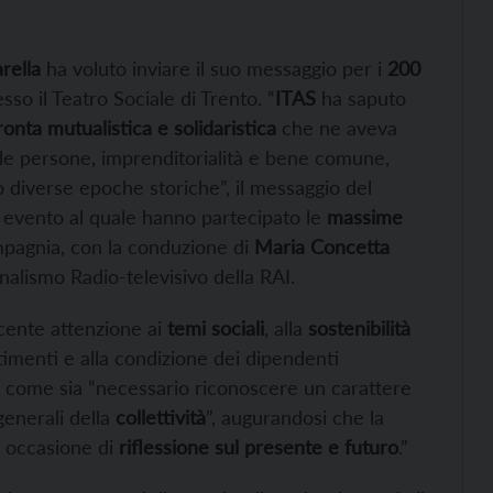
rella
ha voluto inviare il suo messaggio per i
200
sso il Teatro Sociale di Trento. “
ITAS
ha saputo
onta mutualistica e solidaristica
che ne aveva
elle persone, imprenditorialità e bene comune,
o diverse epoche storiche”, il messaggio del
n evento al quale hanno partecipato le
massime
ompagnia, con la conduzione di
Maria Concetta
ornalismo Radio-televisivo della RAI.
cente attenzione ai
temi sociali
, alla
sostenibilità
stimenti e alla condizione dei dipendenti
 come sia “necessario riconoscere un carattere
generali della
collettività
”, augurandosi che la
 occasione di
riflessione sul presente e futuro
.”