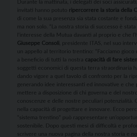
Durante la mattinata, i delegati dei soci assicurati
invitati hanno potuto
ripercorrere la storia della
di come la sua presenza sia stata costante e fon
ma non solo. “La nostra storia di successo è stat
l’interesse della Mutua davanti al proprio e che 
Giuseppe Consoli
, presidente ITAS, nel suo interv
un appello al territorio trentino: “Facciamo gioco
a beneficio di tutti la nostra
capacità di fare sist
soggetti economici di questa terra straordinaria
dando vigore a quel tavolo di confronto per la ri
generando idee interessanti ed innovative e che 
mettere a disposizione di chi governa e del nostro
conoscenze e delle nostre peculiari potenzialità.
nella capacità di progettare e innovare. Ecco per
“sistema trentino” può rappresentare un’opportuni
sostenibile. Dopo questi mesi di difficoltà e prof
scrivere una nuova pagina della nostra storia e noi