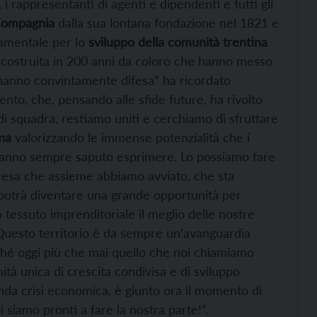
, i rappresentanti di agenti e dipendenti e tutti gli
 Compagnia
dalla sua lontana fondazione nel 1821 e
damentale per lo
sviluppo della comunità trentina
a costruita in 200 anni da coloro che hanno messo
l’hanno convintamente difesa” ha ricordato
ento, che, pensando alle sfide future, ha rivolto
 di squadra, restiamo uniti e cerchiamo di sfruttare
ema
valorizzando le immense potenzialità che i
 hanno sempre saputo esprimere. Lo possiamo fare
presa che assieme abbiamo avviato, che sta
potrà diventare una grande opportunità per
 tessuto imprenditoriale il meglio delle nostre
 Questo territorio è da sempre un’avanguardia
ché oggi più che mai quello che noi chiamiamo
tà unica di crescita condivisa e di sviluppo
onda crisi economica, è giunto ora il momento di
 siamo pronti a fare la nostra parte!”.