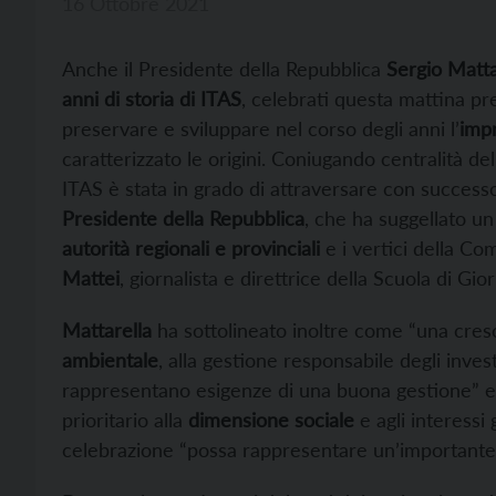
16 Ottobre 2021
Anche il Presidente della Repubblica
Sergio Matta
anni di storia di ITAS
, celebrati questa mattina pre
preservare e sviluppare nel corso degli anni l’
impr
caratterizzato le origini. Coniugando centralità d
ITAS è stata in grado di attraversare con success
Presidente della Repubblica
, che ha suggellato u
autorità regionali e provinciali
e i vertici della C
Mattei
, giornalista e direttrice della Scuola di Gi
Mattarella
ha sottolineato inoltre come “una cres
ambientale
, alla gestione responsabile degli inve
rappresentano esigenze di una buona gestione” e
prioritario alla
dimensione sociale
e agli interessi 
celebrazione “possa rappresentare un’importante