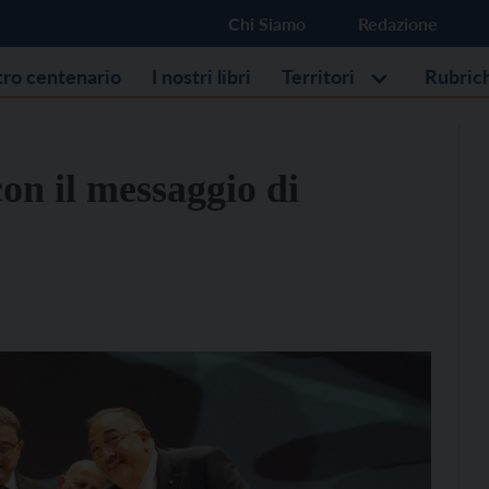
Chi Siamo
Redazione
stro centenario
I nostri libri
Territori
Rubric
con il messaggio di