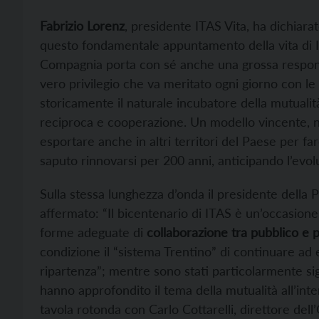
Fabrizio Lorenz
, presidente ITAS Vita, ha dichiara
questo fondamentale appuntamento della vita di 
Compagnia porta con sé anche una grossa responsab
vero privilegio che va meritato ogni giorno con le 
storicamente il naturale incubatore della mutualità
reciproca e cooperazione. Un modello vincente, n
esportare anche in altri territori del Paese per f
saputo rinnovarsi per 200 anni, anticipando l’evolu
Sulla stessa lunghezza d’onda il presidente della 
affermato: “Il bicentenario di ITAS è un’occasione
forme adeguate di
collaborazione tra pubblico e p
condizione il “sistema Trentino” di continuare ad
ripartenza”; mentre sono stati particolarmente signi
hanno approfondito il tema della mutualità all’int
tavola rotonda con Carlo Cottarelli, direttore dell