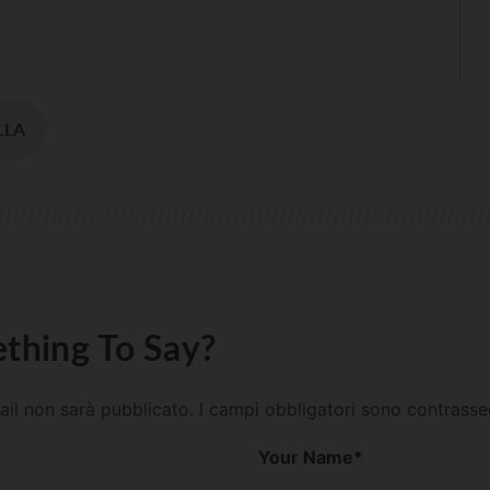
LLA
thing To Say?
mail non sarà pubblicato.
I campi obbligatori sono contrass
Your Name
*