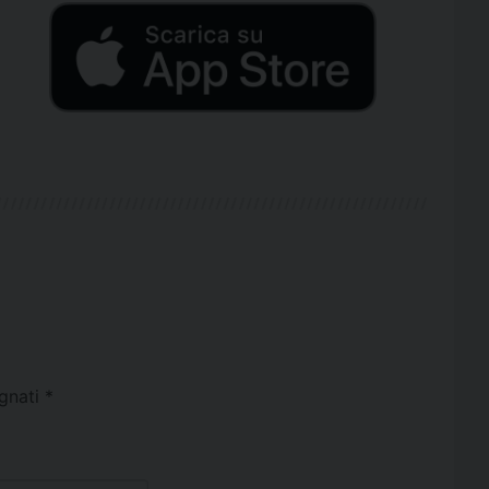
egnati
*