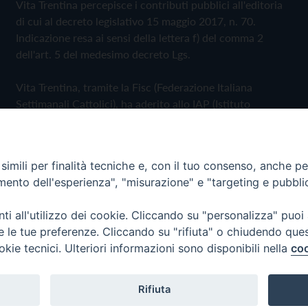
Vita Trentina percepisce i contributi pubblici all'editoria
di cui al decreto legislativo 15 maggio 2017, n. 70.
Indicazione resa ai sensi della lettera f) del comma 2
dell'art. 5 del medesimo decreto Lgs.
Vita Trentina, tramite la Fisc (Federazione Italiana
Settimanali Cattolici), ha aderito allo IAP (Istituto
dell'Autodisciplina Pubblicitaria) accettando il Codice di
Autodisciplina della Comunicazione Commerciale
imili per finalità tecniche e, con il tuo consenso, anche per 
Privacy Policy
Cookie Policy
amento dell'esperienza", "misurazione" e "targeting e pubbli
i all'utilizzo dei cookie. Cliccando su "personalizza" puoi
 Trentina Editrice
re le tue preferenze. Cliccando su "rifiuta" o chiudendo que
okie tecnici. Ulteriori informazioni sono disponibili nella
coo
Rifiuta