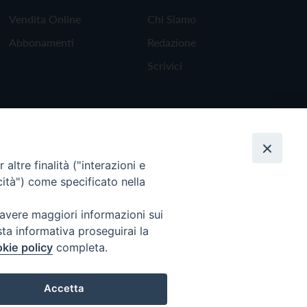
Vendita Online
Chi Siamo
Abbonamenti
Redazione
Scrivici
altre finalità ("interazioni e
cità") come specificato nella
 avere maggiori informazioni sui
sta informativa proseguirai la
kie policy
completa.
Torna all'inizio
Accetta