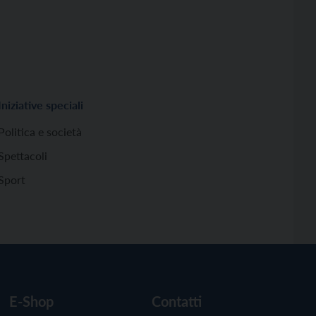
Iniziative speciali
Politica e società
Spettacoli
Sport
E-Shop
Contatti