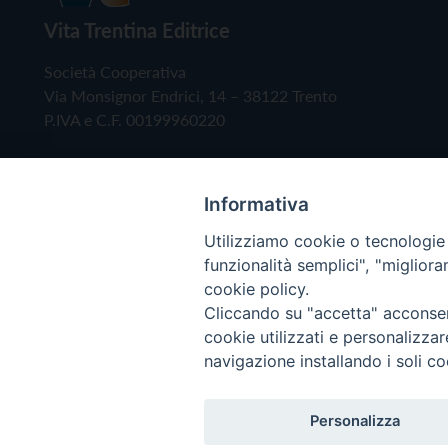
Vita Trentina Editrice
Società Cooperativa
Via Monsignor Endrici, 14 – 38122 Trento
P.IVA e C.F. 00199960220
Informativa
Utilizziamo cookie o tecnologie s
funzionalità semplici", "miglior
cookie policy.
Cliccando su "accetta" acconsent
Copyright © 2019 - Tutti i diritti riservati - Vita
cookie utilizzati e personalizza
navigazione installando i soli co
Privacy Policy
Personalizza