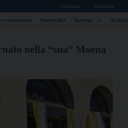
Chi Siamo
Redazione
stro centenario
I nostri libri
Territori
Rubric
rnato nella “sua” Moena