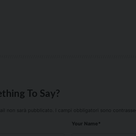
thing To Say?
mail non sarà pubblicato.
I campi obbligatori sono contrass
Your Name
*