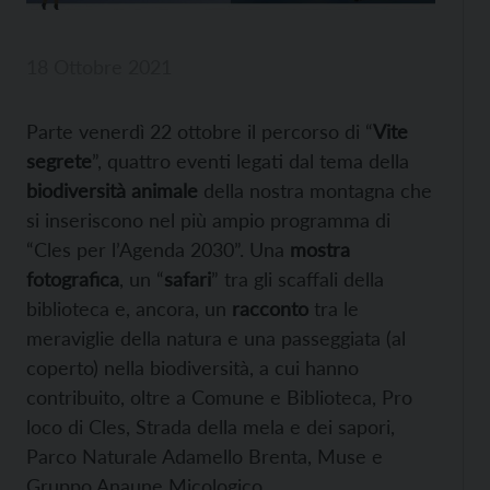
18 Ottobre 2021
Parte venerdì 22 ottobre il percorso di “
Vite
segrete
”, quattro eventi legati dal tema della
biodiversità animale
della nostra montagna che
si inseriscono nel più ampio programma di
“Cles per l’Agenda 2030”. Una
mostra
fotografica
, un “
safari
” tra gli scaffali della
biblioteca e, ancora, un
racconto
tra le
meraviglie della natura e una passeggiata (al
coperto) nella biodiversità, a cui hanno
contribuito, oltre a Comune e Biblioteca, Pro
loco di Cles, Strada della mela e dei sapori,
Parco Naturale Adamello Brenta, Muse e
Gruppo Anaune Micologico.