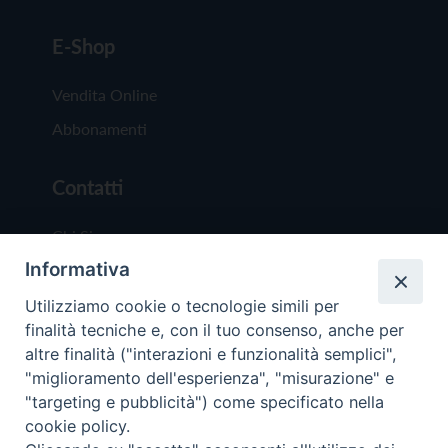
E-Shop
Vendita Online
Abbonamenti
Contatti
Chi Siamo
Informativa
Redazione
Scrivici
Utilizziamo cookie o tecnologie simili per
finalità tecniche e, con il tuo consenso, anche per
altre finalità ("interazioni e funzionalità semplici",
"miglioramento dell'esperienza", "misurazione" e
"targeting e pubblicità") come specificato nella
cookie policy.
Copyright © 2019 - Tutti i diritti riservati - Vit