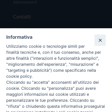
Abbonamenti
Contatti
Chi Siamo
Informativa
Redazione
Scrivici
Utilizziamo cookie o tecnologie simili per
finalità tecniche e, con il tuo consenso, anche per
altre finalità ("interazioni e funzionalità semplici",
"miglioramento dell'esperienza", "misurazione" e
"targeting e pubblicità") come specificato nella
cookie policy.
Copyright © 2019 - Tutti i diritti riservati - Vit
Cliccando su "accetta" acconsenti all'utilizzo dei
Trentina Editrice
cookie. Cliccando su "personalizza" puoi avere
maggiori informazioni sui cookie utilizzati e
Privacy Policy
personalizzare le tue preferenze. Cliccando su
Torna all'inizi
"rifiuta" o chiudendo questa informativa proseguirai