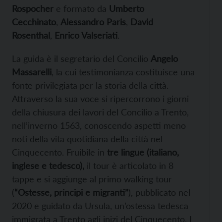
Rospocher
e formato da
Umberto
Cecchinato
,
Alessandro Paris
,
David
Rosenthal
,
Enrico Valseriati
.
La guida è il segretario del Concilio
Angelo
Massarelli
, la cui testimonianza costituisce una
fonte privilegiata per la storia della città.
Attraverso la sua voce si ripercorrono i giorni
della chiusura dei lavori del Concilio a Trento,
nell’inverno 1563, conoscendo aspetti meno
noti della vita quotidiana della città nel
Cinquecento. Fruibile in
tre lingue (italiano,
inglese e tedesco),
il tour è articolato in 8
tappe e si aggiunge al primo walking tour
(
“Ostesse, principi e migranti”
), pubblicato nel
2020 e guidato da Ursula, un’ostessa tedesca
immigrata a Trento agli inizi del Cinquecento. I