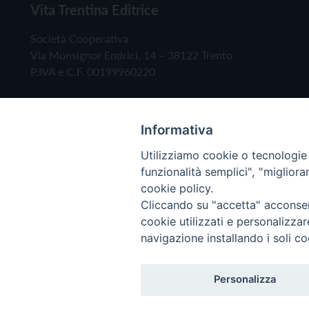
Vita Trentina Editrice
Società Cooperativa
Via Monsignor Endrici, 14 – 38122 Trento
P.IVA e C.F. 00199960220
Informativa
Utilizziamo cookie o tecnologie s
funzionalità semplici", "miglior
cookie policy.
Cliccando su "accetta" acconsent
Copyright © 2019 - Tutti i diritti riservati - Vita
cookie utilizzati e personalizza
navigazione installando i soli co
Privacy Policy
Personalizza