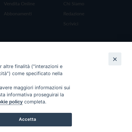
Vendita Online
Chi Siamo
Abbonamenti
Redazione
Scrivici
altre finalità ("interazioni e
cità") come specificato nella
 avere maggiori informazioni sui
sta informativa proseguirai la
kie policy
completa.
Torna all'inizio
Accetta