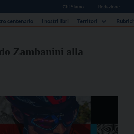
Chi Siamo
Redazione
stro centenario
I nostri libri
Territori
Rubric
do Zambanini alla