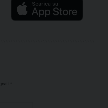
egnati
*