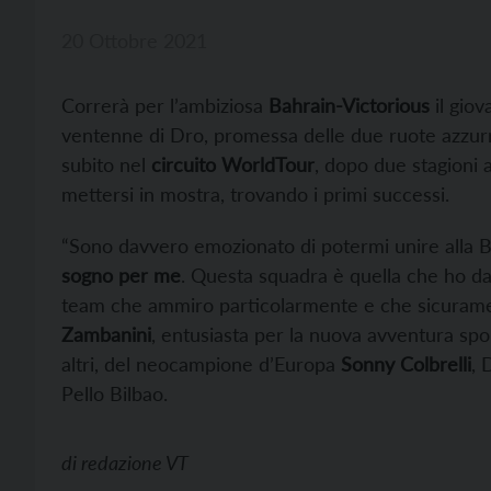
20 Ottobre 2021
Correrà per l’ambiziosa
Bahrain-Victorious
il giov
ventenne di Dro, promessa delle due ruote azzurr
subito nel
circuito WorldTour
, dopo due stagioni 
mettersi in mostra, trovando i primi successi.
“Sono davvero emozionato di potermi unire alla B
sogno per me
. Questa squadra è quella che ho d
team che ammiro particolarmente e che sicurame
Zambanini
, entusiasta per la nuova avventura spo
altri, del neocampione d’Europa
Sonny Colbrelli
, 
Pello Bilbao.
di
redazione VT