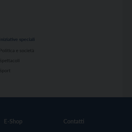
Iniziative speciali
Politica e società
Spettacoli
Sport
E-Shop
Contatti