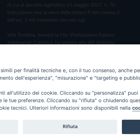
di cui al decreto legislativo 15 maggio 2017, n. 70.
Indicazione resa ai sensi della lettera f) del comma 2
dell'art. 5 del medesimo decreto Lgs.
Vita Trentina, tramite la Fisc (Federazione Italiana
Settimanali Cattolici), ha aderito allo IAP (Istituto
dell'Autodisciplina Pubblicitaria) accettando il Codice di
Autodisciplina della Comunicazione Commerciale
imili per finalità tecniche e, con il tuo consenso, anche per 
Privacy Policy
Cookie Policy
amento dell'esperienza", "misurazione" e "targeting e pubbli
i all'utilizzo dei cookie. Cliccando su "personalizza" puoi
 Trentina Editrice
re le tue preferenze. Cliccando su "rifiuta" o chiudendo que
okie tecnici. Ulteriori informazioni sono disponibili nella
coo
Rifiuta