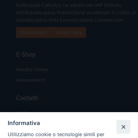
Settimanali Cattolici), ha aderito allo IAP (Istituto
dell'Autodisciplina Pubblicitaria) accettando il Codice di
Autodisciplina della Comunicazione Commerciale
Privacy Policy
Cookie Policy
E-Shop
Vendita Online
Abbonamenti
Contatti
Chi Siamo
Informativa
Redazione
Scrivici
Utilizziamo cookie o tecnologie simili per