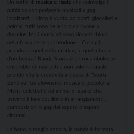
Un sufflè di
musica e risate
che coinvolge il
pubblico con peripezie musicali e gag
incalzanti: il circo è vuoto, acrobati, giocolieri e
animali tutti sono nelle loro carovane a
dormire. Ma i musicisti sono rimasti chiusi
nella fossa dentro al tendone… Cosa gli
accadrà in quel golfo mistico, in quella buca
d’orchestra? Banda Storta è un rocambolesco
ensemble di musicisti e non solo nel quale
prende vita la creatività artistica di “Storti
Bandisti” tra clownerie, musica e giocoleria.
Menti eclettiche ed anime di-storte che
trovano il loro equilibrio in arrangiamenti ,
composizioni e gag dal sapere e sapore
circensi.
La band, o meglio ancora, la banda è formata