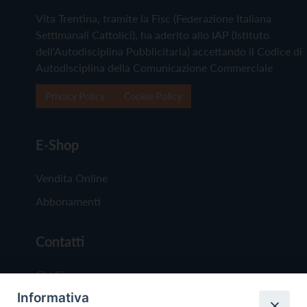
Vita Trentina, tramite la Fisc (Federazione Italiana
Settimanali Cattolici), ha aderito allo IAP (Istituto
dell'Autodisciplina Pubblicitaria) accettando il Codice di
Autodisciplina della Comunicazione Commerciale
Privacy Policy
Cookie Policy
E-Shop
Vendita Online
Abbonamenti
Contatti
Chi Siamo
Informativa
Redazione