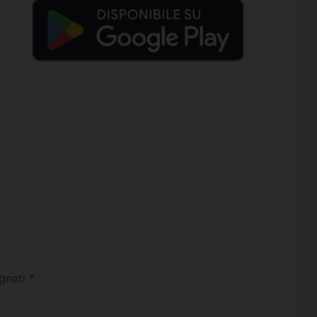
egnati
*