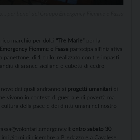
to… per bene” del Gruppo Emergency Fiemme e Fassa
rico marchio per dolci
“Tre Marie”
per la
Emergency Fiemme e Fassa
partecipa all’iniziativa
o panettone, di 1 chilo, realizzato con tre impasti
anditi di arance siciliane e cubetti di cedro
, nove dei quali andranno ai
progetti umanitari
di
e vivono in contesti di guerra e di povertà ma
ultura della pace e dei diritti umani nel nostro
-fassa@volontari.emergency.it
entro sabato 30
rimi giorni di dicembre a Predazzo e a Cavalese.