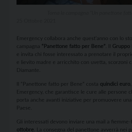
Torna la campagna “Un panettone fat
25 Ottobre 2021
Emergency collabora anche quest’anno con lo sto
campagna
“Panettone fatto per Bene”
. Il
Gruppo 
e invita chi fosse interessato a prenotare il propri
e lievito madre e arricchito con uvetta, scorzoni c
Diamante.
Il “Panettone fatto per Bene” costa
quindici euro
Emergency, che garantisce le cure alle persone ch
porta anche avanti iniziative per promuovere una c
Paese.
Gli interessati devono inviare una mail a fiemme
ottobre
. La consegna del panettone avverrà nei p