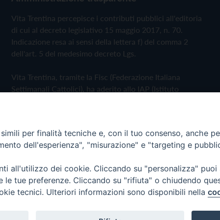
Vita Trentina percepisce i contributi pubblici all'editoria
di cui al decreto legislativo 15 maggio 2017, n. 70.
Indicazione resa ai sensi della lettera f) del comma 2
dell'art. 5 del medesimo decreto Lgs.
Vita Trentina, tramite la Fisc (Federazione Italiana
Settimanali Cattolici), ha aderito allo IAP (Istituto
dell'Autodisciplina Pubblicitaria) accettando il Codice di
Autodisciplina della Comunicazione Commerciale
imili per finalità tecniche e, con il tuo consenso, anche per 
Privacy Policy
Cookie Policy
amento dell'esperienza", "misurazione" e "targeting e pubbli
i all'utilizzo dei cookie. Cliccando su "personalizza" puoi
 Trentina Editrice
re le tue preferenze. Cliccando su "rifiuta" o chiudendo que
okie tecnici. Ulteriori informazioni sono disponibili nella
coo