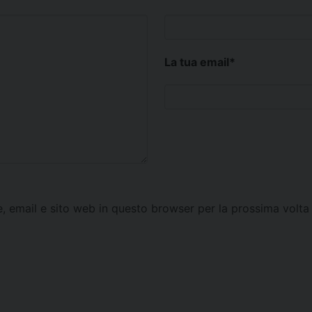
La tua email
*
e, email e sito web in questo browser per la prossima vol