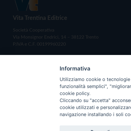
Vita Trentina Editrice
Società Cooperativa
Via Monsignor Endrici, 14 – 38122 Trento
P.IVA e C.F. 00199960220
Informativa
Utilizziamo cookie o tecnologie s
funzionalità semplici", "miglior
cookie policy.
Cliccando su "accetta" acconsent
Copyright © 2019 - Tutti i diritti riservati - Vita
cookie utilizzati e personalizza
navigazione installando i soli co
Privacy Policy