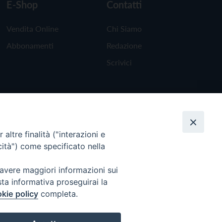
E-Shop
Contatti
Vendita Online
Chi Siamo
Abbonamenti
Redazione
Scrivici
altre finalità ("interazioni e
cità") come specificato nella
 avere maggiori informazioni sui
sta informativa proseguirai la
kie policy
completa.
Torna all'inizio