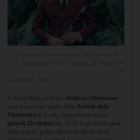
Andreas Ottensamer ospite della Società della
Filarmonica di Trento giovedì 28 ottobre alle
19.30
26 Ottobre 2021
Il clarinettista austriaco
Andreas Ottensamer
sarà il prossimo ospite della
Società della
Filarmonica
di Trento. Appuntamento per
giovedì 28 ottobre
alle 19.30 in via Verdi, dove
Ottensamer, primo clarinetto dei Berliner
Philarmoniker, si esibirà assieme al pianista