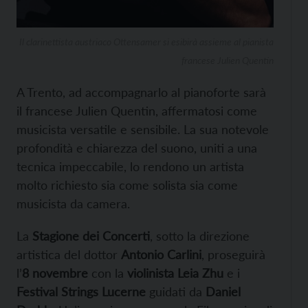
Il clarinettista austriaco Ottensamer si esibirà assieme al pianista
francese Julien Quentin
A Trento, ad accompagnarlo al pianoforte sarà
il francese Julien Quentin, affermatosi come
musicista versatile e sensibile. La sua notevole
profondità e chiarezza del suono, uniti a una
tecnica impeccabile, lo rendono un artista
molto richiesto sia come solista sia come
musicista da camera.
La
Stagione dei Concerti
, sotto la direzione
artistica del dottor
Antonio Carlini
, proseguirà
l’
8 novembre
con la
violinista Leia Zhu
e i
Festival Strings Lucerne
guidati da
Daniel