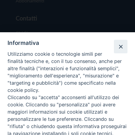
Abbonamenti
Contatti
Chi Siamo
Informativa
Redazione
Scrivici
Utilizziamo cookie o tecnologie simili per
finalità tecniche e, con il tuo consenso, anche per
altre finalità ("interazioni e funzionalità semplici",
"miglioramento dell'esperienza", "misurazione" e
"targeting e pubblicità") come specificato nella
cookie policy.
Copyright © 2019 - Tutti i diritti riservati - Vit
Cliccando su "accetta" acconsenti all'utilizzo dei
Trentina Editrice
cookie. Cliccando su "personalizza" puoi avere
maggiori informazioni sui cookie utilizzati e
Privacy Policy
personalizzare le tue preferenze. Cliccando su
Torna all'inizi
"rifiuta" o chiudendo questa informativa proseguirai
la navigazione installando i soli cookie tecnici.