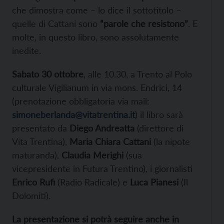
che dimostra come – lo dice il sottotitolo –
quelle di Cattani sono
“parole che resistono”
. E
molte, in questo libro, sono assolutamente
inedite.
Sabato 30 ottobre
, alle 10.30, a Trento al Polo
culturale Vigilianum in via mons. Endrici, 14
(prenotazione obbligatoria via mail:
simoneberlanda@vitatrentina.it
) il libro sarà
presentato da
Diego Andreatta
(direttore di
Vita Trentina),
Maria Chiara Cattani
(la nipote
maturanda),
Claudia Merighi
(sua
vicepresidente in Futura Trentino), i giornalisti
Enrico Rufi
(Radio Radicale) e
Luca Pianesi
(Il
Dolomiti).
La presentazione si potrà seguire anche in