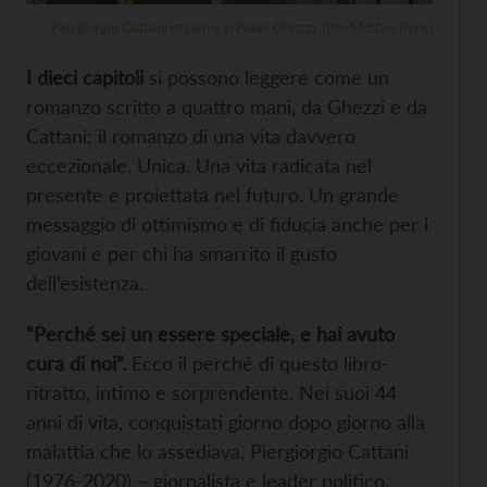
Piergiorgio Cattani assieme a Paolo Ghezzi. foto Matteo Rensi
I dieci capitoli
si possono leggere come un
romanzo scritto a quattro mani, da Ghezzi e da
Cattani: il romanzo di una vita davvero
eccezionale. Unica. Una vita radicata nel
presente e proiettata nel futuro. Un grande
messaggio di ottimismo e di fiducia anche per i
giovani e per chi ha smarrito il gusto
dell’esistenza.
“Perché sei un essere speciale, e hai avuto
cura di noi”.
Ecco il perché di questo libro-
ritratto, intimo e sorprendente. Nei suoi 44
anni di vita, conquistati giorno dopo giorno alla
malattia che lo assediava, Piergiorgio Cattani
(1976-2020) – giornalista e leader politico,