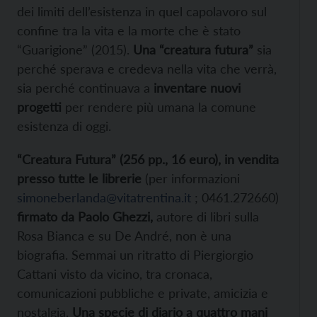
dei limiti dell’esistenza in quel capolavoro sul
confine tra la vita e la morte che è stato
“Guarigione” (2015).
Una “creatura futura”
sia
perché sperava e credeva nella vita che verrà,
sia perché continuava a
inventare nuovi
progetti
per rendere più umana la comune
esistenza di oggi.
“Creatura Futura” (256 pp., 16 euro), in vendita
presso tutte le librerie
(per informazioni
simoneberlanda@vitatrentina.it
; 0461.272660)
firmato da Paolo Ghezzi,
autore di libri sulla
Rosa Bianca e su De André, non è una
biografia. Semmai un ritratto di Piergiorgio
Cattani visto da vicino, tra cronaca,
comunicazioni pubbliche e private, amicizia e
nostalgia.
Una specie di diario a quattro mani