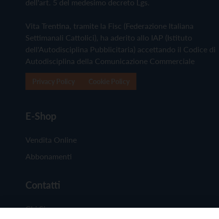
dell'art. 5 del medesimo decreto Lgs.
Vita Trentina, tramite la Fisc (Federazione Italiana
Settimanali Cattolici), ha aderito allo IAP (Istituto
dell'Autodisciplina Pubblicitaria) accettando il Codice di
Autodisciplina della Comunicazione Commerciale
Privacy Policy
Cookie Policy
E-Shop
Vendita Online
Abbonamenti
Contatti
Chi Siamo