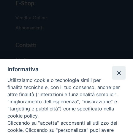
E-Shop
Vendita Online
Abbonamenti
Contatti
Chi Siamo
Informativa
Redazione
Scrivici
Utilizziamo cookie o tecnologie simili per
finalità tecniche e, con il tuo consenso, anche per
altre finalità ("interazioni e funzionalità semplici",
"miglioramento dell'esperienza", "misurazione" e
"targeting e pubblicità") come specificato nella
cookie policy.
Copyright © 2019 - Tutti i diritti riservati - Vit
Cliccando su "accetta" acconsenti all'utilizzo dei
Trentina Editrice
cookie. Cliccando su "personalizza" puoi avere