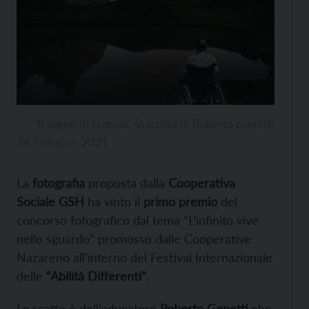
“Il sogno di Franco”, lo scatto di Roberto Genetti
28 Ottobre 2021
La
fotografia
proposta dalla
Cooperativa
Sociale GSH
ha vinto il
primo premio
del
concorso fotografico dal tema “L’infinito vive
nello sguardo” promosso dalle
Cooperative
Nazareno
all’interno del Festival Internazionale
delle
“Abilità Differenti”
.
Lo scatto è dell’educatore
Roberto Genetti
che