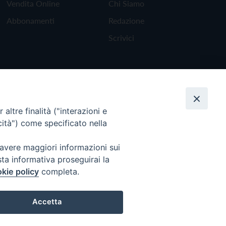
Vendita Online
Chi Siamo
Abbonamenti
Redazione
Scrivici
altre finalità ("interazioni e
cità") come specificato nella
 avere maggiori informazioni sui
sta informativa proseguirai la
kie policy
completa.
Torna all'inizio
Accetta