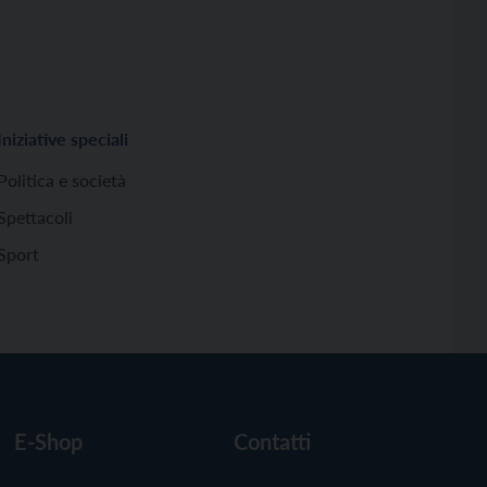
Iniziative speciali
Politica e società
Spettacoli
Sport
E-Shop
Contatti