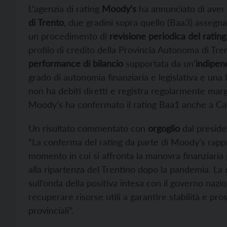
L’agenzia di rating
Moody’s
ha annunciato di aver
di Trento
, due gradini sopra quello (Baa3) assegnato 
un procedimento di
revisione periodica del rating
profilo di credito della Provincia Autonoma di Tren
performance di bilancio
supportata da un’
indipen
grado di autonomia finanziaria e legislativa e una
non ha debiti diretti e registra regolarmente margi
Moody’s ha confermato il rating Baa1 anche a Cas
Un risultato commentato con
orgoglio
dal preside
“La conferma del rating da parte di Moody’s rap
momento in cui si affronta la manovra finanziaria 
alla ripartenza del Trentino dopo la pandemia. La de
sull’onda della positiva intesa con il governo nazi
recuperare risorse utili a garantire stabilità e pro
provinciali”.