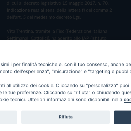
di cui al decreto legislativo 15 maggio 2017, n. 70.
Indicazione resa ai sensi della lettera f) del comma 2
dell'art. 5 del medesimo decreto Lgs.
Vita Trentina, tramite la Fisc (Federazione Italiana
Settimanali Cattolici), ha aderito allo IAP (Istituto
dell'Autodisciplina Pubblicitaria) accettando il Codice di
Autodisciplina della Comunicazione Commerciale
imili per finalità tecniche e, con il tuo consenso, anche per 
Privacy Policy
Cookie Policy
amento dell'esperienza", "misurazione" e "targeting e pubbli
i all'utilizzo dei cookie. Cliccando su "personalizza" puoi
 Trentina Editrice
re le tue preferenze. Cliccando su "rifiuta" o chiudendo que
okie tecnici. Ulteriori informazioni sono disponibili nella
coo
Rifiuta