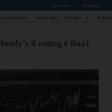
Chi Siamo
Redazione
stro centenario
I nostri libri
Territori
Rubric
Moody’s il rating è Baa1