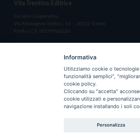
Vita Trentina Editrice
Società Cooperativa
Via Monsignor Endrici, 14 – 38122 Trento
P.IVA e C.F. 00199960220
Informativa
Utilizziamo cookie o tecnologie s
funzionalità semplici", "miglior
cookie policy.
Cliccando su "accetta" acconsent
Copyright © 2019 - Tutti i diritti riservati - Vita
cookie utilizzati e personalizza
navigazione installando i soli co
Privacy Policy
Personalizza