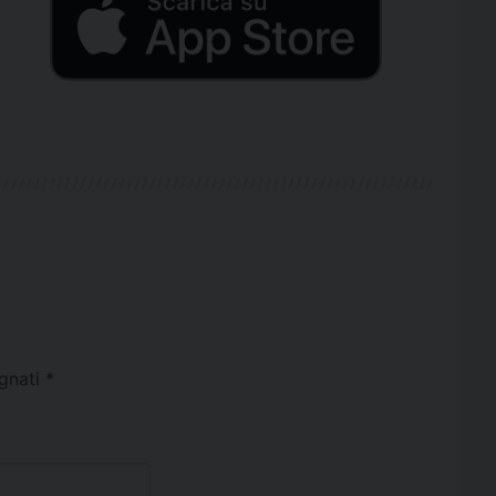
egnati
*