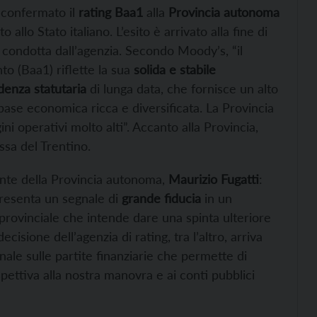
 confermato il
rating Baa1
alla
Provincia autonoma
allo Stato italiano. L’esito è arrivato alla fine di
condotta dall’agenzia. Secondo Moody’s, “il
to (Baa1) riflette la sua
solida e stabile
denza statutaria
di lunga data, che fornisce un alto
 base economica ricca e diversificata. La Provincia
ni operativi molto alti”. Accanto alla Provincia,
sa del Trentino.
nte della Provincia autonoma,
Maurizio Fugatti
:
presenta un segnale di
grande fiducia
in un
provinciale che intende dare una spinta ulteriore
cisione dell’agenzia di rating, tra l’altro, arriva
onale sulle partite finanziarie che permette di
spettiva alla nostra manovra e ai conti pubblici