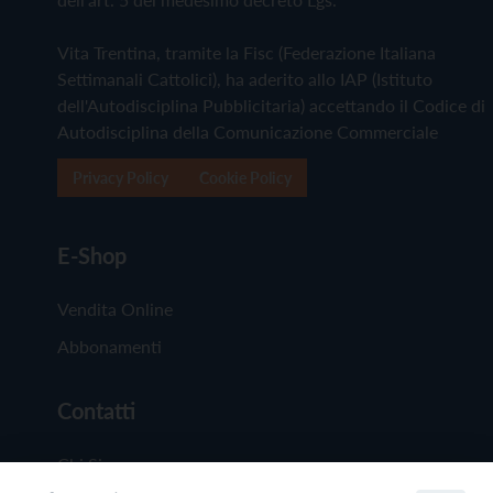
Vita Trentina, tramite la Fisc (Federazione Italiana
Settimanali Cattolici), ha aderito allo IAP (Istituto
dell'Autodisciplina Pubblicitaria) accettando il Codice di
Autodisciplina della Comunicazione Commerciale
Privacy Policy
Cookie Policy
E-Shop
Vendita Online
Abbonamenti
Contatti
Chi Siamo