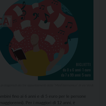
 protagonisti dei tre appuntamenti della “MiniFilarmonica” di via Verdi
bambini fino ai 6 anni e di 5 euro per le persone
 maggiorenni). Per i maggiori di 12 anni, è