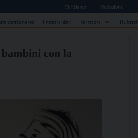
Chi Siamo
Redazione
stro centenario
I nostri libri
Territori
Rubric
i bambini con la