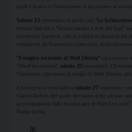
quali il teatro e l’animazione si accostano al suono
Sabato 13
novembre si parte con
“Lo Schiacciano
lettura ispirata a “Schiaccianoci e il re dei topi” 
Orchestra Lumière, che si esibirà in alcuni brani d
rielaborati da Francesco Lovecchio. Arricchiranno l
“Il magico incantato di Walt Disney”
sarà invece a
“MiniFilarmonica”,
sabato 20
novembre. L’Ensembl
Clapasson, ripropone la magia di Walt Disney, ama
Il percorso si concluderà
sabato 27
novembre co
Gianni Rodari, del quale verranno lette alcune oper
accompagnata dalla musica jazz di Nick Lee and Th
Nadia Ischia.