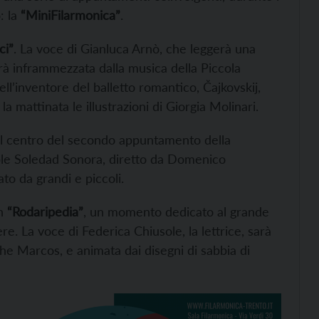
: la
“MiniFilarmonica”
.
ci”
. La voce di Gianluca Arnò, che leggerà una
sarà inframmezzata dalla musica della Piccola
ell’inventore del balletto romantico, Čajkovskij,
a mattinata le illustrazioni di Giorgia Molinari.
l centro del secondo appuntamento della
e Soledad Sonora, diretto da Domenico
to da grandi e piccoli.
n
“Rodaripedia”
, un momento dedicato al grande
e. La voce di Federica Chiusole, la lettrice, sarà
e Marcos, e animata dai disegni di sabbia di