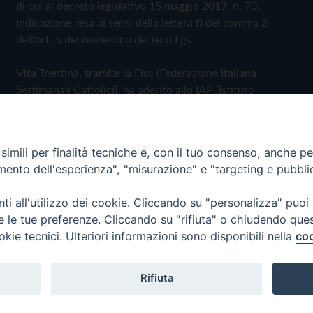
di cui al decreto legislativo 15 maggio 2017, n. 70.
Indicazione resa ai sensi della lettera f) del comma 2
dell'art. 5 del medesimo decreto Lgs.
Vita Trentina, tramite la Fisc (Federazione Italiana
Settimanali Cattolici), ha aderito allo IAP (Istituto
dell'Autodisciplina Pubblicitaria) accettando il Codice di
Autodisciplina della Comunicazione Commerciale
imili per finalità tecniche e, con il tuo consenso, anche per 
Privacy Policy
Cookie Policy
amento dell'esperienza", "misurazione" e "targeting e pubbli
i all'utilizzo dei cookie. Cliccando su "personalizza" puoi
 Trentina Editrice
re le tue preferenze. Cliccando su "rifiuta" o chiudendo que
okie tecnici. Ulteriori informazioni sono disponibili nella
coo
Rifiuta