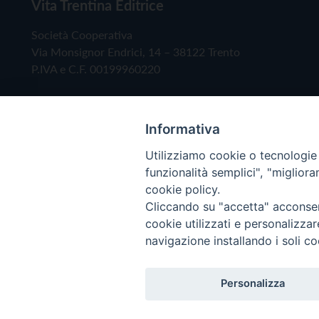
Vita Trentina Editrice
Società Cooperativa
Via Monsignor Endrici, 14 – 38122 Trento
P.IVA e C.F. 00199960220
Informativa
Utilizziamo cookie o tecnologie s
funzionalità semplici", "miglior
cookie policy.
Cliccando su "accetta" acconsent
Copyright © 2019 - Tutti i diritti riservati - Vita
cookie utilizzati e personalizza
navigazione installando i soli co
Privacy Policy
Personalizza