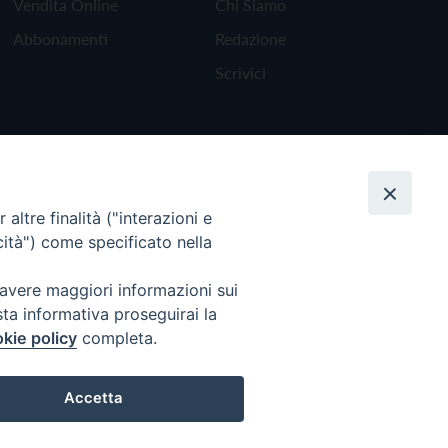
Vendita Online
Chi Siamo
Abbonamenti
Redazione
Scrivici
altre finalità ("interazioni e
cità") come specificato nella
 avere maggiori informazioni sui
sta informativa proseguirai la
kie policy
completa.
Torna all'inizio
Accetta
Preferenze Cookie