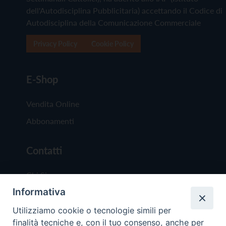
dell'Autodisciplina Pubblicitaria) accettando il Codice di
Autodisciplina della Comunicazione Commerciale
Privacy Policy
Cookie Policy
E-Shop
Vendita Online
Abbonamenti
Contatti
Chi Siamo
Informativa
Redazione
Scrivici
Utilizziamo cookie o tecnologie simili per
finalità tecniche e, con il tuo consenso, anche per