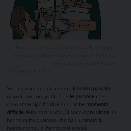
Un Mentore è un adulto che un’ora alla settimana
va in una scuola, prende per mano un bambino,
gioca con lui e gli apre il cuore
5 Novembre 2021
Se ritorniamo con la mente
al nostro passato
,
ricordiamo con gratitudine
le persone
che
sono state significative in qualche
momento
difficile
della nostra vita. Ci sono state
vicine
, ci
hanno detto qualcosa che ha illuminato la
nostra mente, ci hanno resi sereni