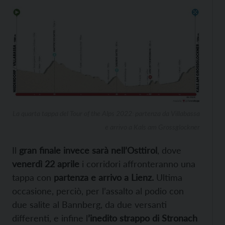
La quarta tappa del Tour of the Alps 2022: partenza da Villabassa
e arrivo a Kals am Grossglockner
Il
gran finale invece sarà nell’Osttirol
, dove
venerdì 22 aprile
i corridori affronteranno una
tappa con
partenza e arrivo a Lienz.
Ultima
occasione, perciò, per l’assalto al podio con
due salite al Bannberg, da due versanti
differenti, e infine l
’inedito strappo di Stronach