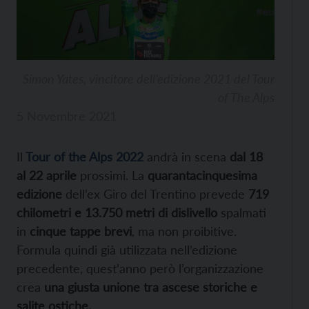
Simon Yates, vincitore dell’edizione 2021 del Tour
of The Alps
5 Novembre 2021
Il
Tour of the Alps 2022
andrà in scena
dal 18
al 22 aprile
prossimi. La
quarantacinquesima
edizione
dell’ex Giro del Trentino prevede
719
chilometri e 13.750 metri di dislivello
spalmati
in
cinque tappe brevi
, ma non proibitive.
Formula quindi già utilizzata nell’edizione
precedente, quest’anno però l’organizzazione
crea
una giusta unione tra ascese storiche e
salite ostiche.