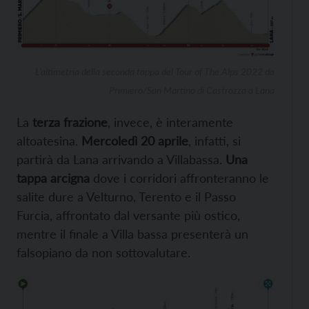
L’altimetria della seconda tappa del Tour of The Alps 2022 da
Primiero/San Martino di Castrozza a Lana
La
terza frazione
, invece, è interamente
altoatesina.
Mercoledì 20 aprile
, infatti, si
partirà da Lana arrivando a Villabassa.
Una
tappa arcigna
dove i corridori affronteranno le
salite dure a Velturno, Terento e il Passo
Furcia, affrontato dal versante più ostico,
mentre il finale a Villa bassa presenterà un
falsopiano da non sottovalutare.