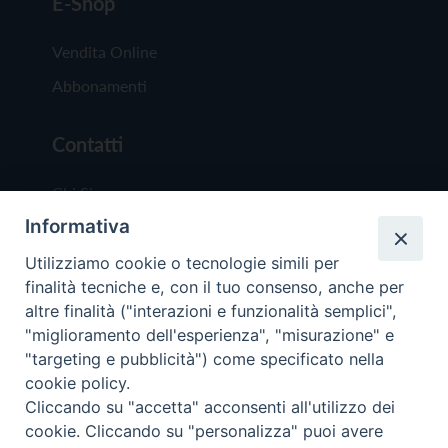
E-Shop
Vendita Online
Abbonamenti
Contatti
Chi Siamo
Informativa
Redazione
Scrivici
Utilizziamo cookie o tecnologie simili per
finalità tecniche e, con il tuo consenso, anche per
altre finalità ("interazioni e funzionalità semplici",
"miglioramento dell'esperienza", "misurazione" e
"targeting e pubblicità") come specificato nella
cookie policy.
Copyright © 2019 - Tutti i diritti riservati - Vit
Cliccando su "accetta" acconsenti all'utilizzo dei
Trentina Editrice
cookie. Cliccando su "personalizza" puoi avere