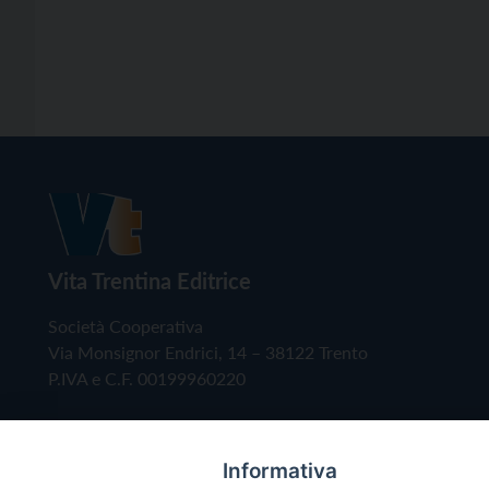
Vita Trentina Editrice
Società Cooperativa
Via Monsignor Endrici, 14 – 38122 Trento
P.IVA e C.F. 00199960220
Informativa