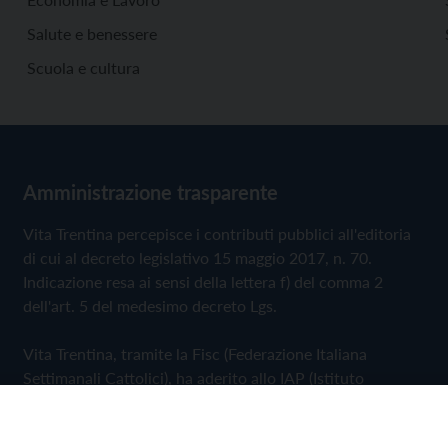
Salute e benessere
Scuola e cultura
Amministrazione trasparente
Vita Trentina percepisce i contributi pubblici all'editoria
di cui al decreto legislativo 15 maggio 2017, n. 70.
Indicazione resa ai sensi della lettera f) del comma 2
dell'art. 5 del medesimo decreto Lgs.
Vita Trentina, tramite la Fisc (Federazione Italiana
Settimanali Cattolici), ha aderito allo IAP (Istituto
dell'Autodisciplina Pubblicitaria) accettando il Codice di
Autodisciplina della Comunicazione Commerciale