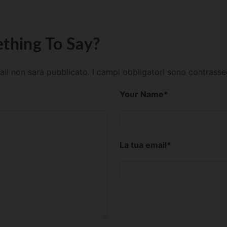
thing To Say?
mail non sarà pubblicato.
I campi obbligatori sono contrass
Your Name
*
La tua email
*