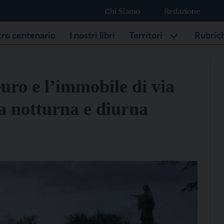
Chi Siamo
Redazione
stro centenario
I nostri libri
Territori
Rubric
uro e l’immobile di via
a notturna e diurna