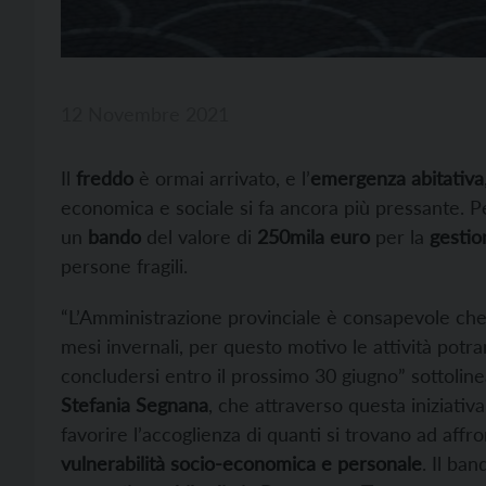
12 Novembre 2021
Il
freddo
è ormai arrivato, e l’
emergenza abitativa
economica e sociale si fa ancora più pressante. P
un
bando
del valore di
250mila euro
per la
gestio
persone fragili.
“L’Amministrazione provinciale è consapevole che 
mesi invernali, per questo motivo le attività pot
concludersi entro il prossimo 30 giugno” sottolinea
Stefania Segnana
, che attraverso questa iniziativa
favorire l’accoglienza di quanti si trovano ad affr
vulnerabilità socio-economica e personale
. Il ba