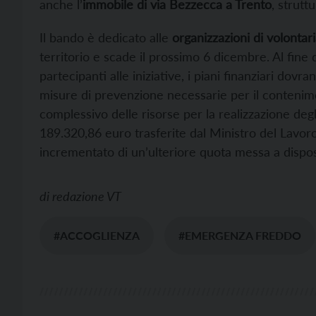
anche l’
immobile di via Bezzecca a Trento
, strutt
Il bando è dedicato alle
organizzazioni di volontari
territorio e scade il prossimo 6 dicembre. Al fine d
partecipanti alle iniziative, i piani finanziari dovr
misure di prevenzione necessarie per il contenimen
complessivo delle risorse per la realizzazione deg
189.320,86 euro trasferite dal Ministro del Lavoro 
incrementato di un’ulteriore quota messa a dispo
di
redazione VT
#ACCOGLIENZA
#EMERGENZA FREDDO