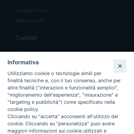
Vendita Online
Abbonamenti
Contatti
Chi Siamo
Informativa
Redazione
Scrivici
Utilizziamo cookie o tecnologie simili per
finalità tecniche e, con il tuo consenso, anche per
altre finalità ("interazioni e funzionalità semplici",
"miglioramento dell'esperienza", "misurazione" e
"targeting e pubblicità") come specificato nella
cookie policy.
Copyright © 2019 - Tutti i diritti riservati - Vit
Cliccando su "accetta" acconsenti all'utilizzo dei
Trentina Editrice
cookie. Cliccando su "personalizza" puoi avere
maggiori informazioni sui cookie utilizzati e
Privacy Policy