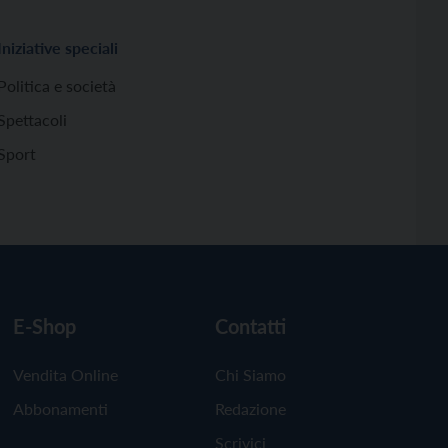
Iniziative speciali
Politica e società
Spettacoli
Sport
E-Shop
Contatti
Vendita Online
Chi Siamo
Abbonamenti
Redazione
Scrivici