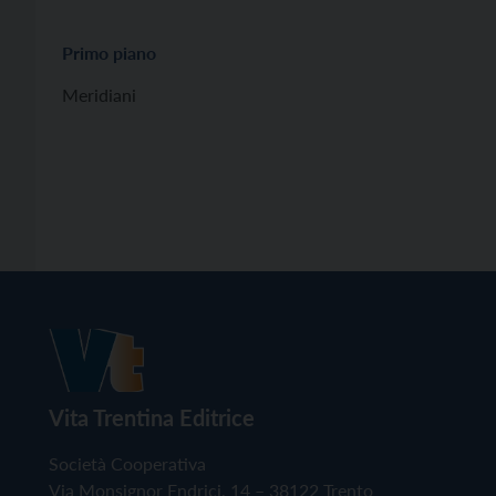
Primo piano
Meridiani
Vita Trentina Editrice
Società Cooperativa
Via Monsignor Endrici, 14 – 38122 Trento