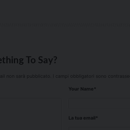
thing To Say?
mail non sarà pubblicato.
I campi obbligatori sono contrass
Your Name
*
La tua email
*