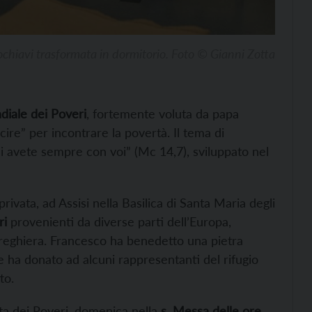
ochiavi trasformata in dormitorio. Foto © Gianni Zotta
iale dei Poveri
, fortemente voluta da papa
cire” per incontrare la povertà. Il tema di
 li avete sempre con voi” (Mc 14,7), sviluppato nel
rivata, ad Assisi nella Basilica di Santa Maria degli
ri
provenienti da diverse parti dell’Europa,
reghiera. Francesco ha benedetto una pietra
 ha donato ad alcuni rappresentanti del rifugio
to.
ata dei Poveri, domenica nella
s. Messa delle ore