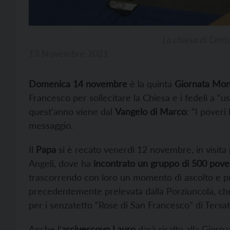
La chiesa di Cent
13 Novembre 2021
Domenica 14 novembre
è la quinta
Giornata Mond
Francesco per sollecitare la Chiesa e i fedeli a “us
quest’anno viene dal
Vangelo di Marco
: “I poveri
messaggio.
Il
Papa
si è recato venerdì 12 novembre, in visita p
Angeli, dove ha
incontrato un gruppo di 500 pove
trascorrendo con loro un momento di ascolto e p
precedentemente prelevata dalla Porziuncola, che
per i senzatetto “Rose di San Francesco” di Tersat
Anche l’
arcivescovo Lauro
darà risalto alla Giorn