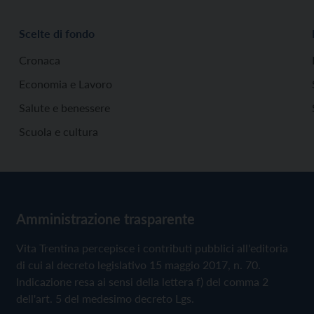
Scelte di fondo
Cronaca
Economia e Lavoro
Salute e benessere
Scuola e cultura
Amministrazione trasparente
Vita Trentina percepisce i contributi pubblici all'editoria
di cui al decreto legislativo 15 maggio 2017, n. 70.
Indicazione resa ai sensi della lettera f) del comma 2
dell'art. 5 del medesimo decreto Lgs.