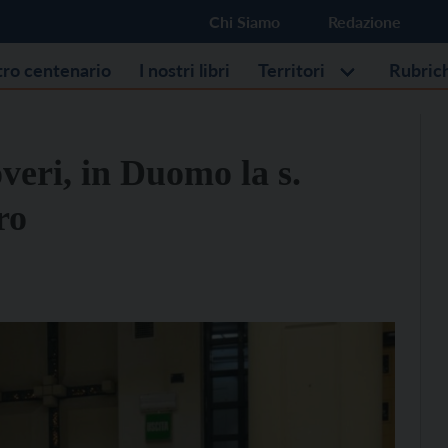
Chi Siamo
Redazione
stro centenario
I nostri libri
Territori
Rubric
veri, in Duomo la s.
ro