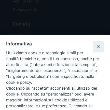
Vendita Online
Abbonamenti
Contatti
Chi Siamo
Informativa
Redazione
Scrivici
Utilizziamo cookie o tecnologie simili per
finalità tecniche e, con il tuo consenso, anche per
altre finalità ("interazioni e funzionalità semplici",
"miglioramento dell'esperienza", "misurazione" e
"targeting e pubblicità") come specificato nella
cookie policy.
Copyright © 2019 - Tutti i diritti riservati - Vit
Cliccando su "accetta" acconsenti all'utilizzo dei
Trentina Editrice
cookie. Cliccando su "personalizza" puoi avere
maggiori informazioni sui cookie utilizzati e
Privacy Policy
personalizzare le tue preferenze. Cliccando su
Torna all'inizi