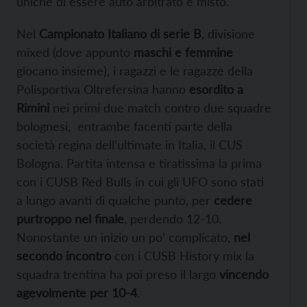
uniche di essere auto arbitrato e misto.
Nel
Campionato Italiano di serie B
, divisione
mixed (dove appunto
maschi e femmine
giocano insieme), i ragazzi e le ragazze della
Polisportiva Oltrefersina hanno
esordito a
Rimini
nei primi due match contro due squadre
bolognesi, entrambe facenti parte della
società regina dell’ultimate in Italia, il CUS
Bologna. Partita intensa e tiratissima la prima
con i CUSB Red Bulls in cui gli UFO sono stati
a lungo avanti di qualche punto, per
cedere
purtroppo nel finale
, perdendo 12-10.
Nonostante un inizio un po’ complicato,
nel
secondo incontro
con i CUSB History mix la
squadra trentina ha poi preso il largo
vincendo
agevolmente per 10-4
.