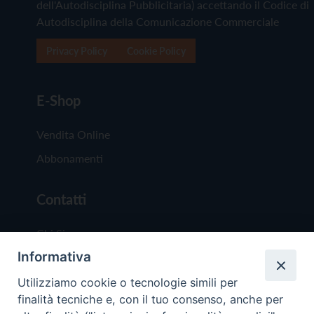
dell'Autodisciplina Pubblicitaria) accettando il Codice di
Autodisciplina della Comunicazione Commerciale
Privacy Policy
Cookie Policy
E-Shop
Vendita Online
Abbonamenti
Contatti
Chi Siamo
Informativa
Redazione
Scrivici
Utilizziamo cookie o tecnologie simili per
finalità tecniche e, con il tuo consenso, anche per