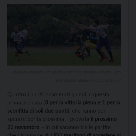
Nella divisione mixed maschi e femmine giocano assieme. Foto
Federazione Italiana Flying Disc (FIFD)
Quattro i punti incamerati quindi in questa
prima giornata (
3 per la vittoria piena e 1 per la
sconfitta di soli due punti
), che fanno ben
sperare per la prossima – prevista
il prossimo
21 novembre
– in cui saranno tre le partite
che diranno se gli UFO
meritano di accedere ai