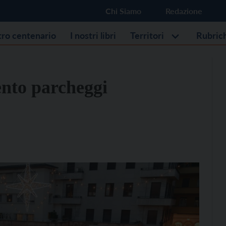
Chi Siamo
Redazione
stro centenario
I nostri libri
Territori
Rubric
ento parcheggi