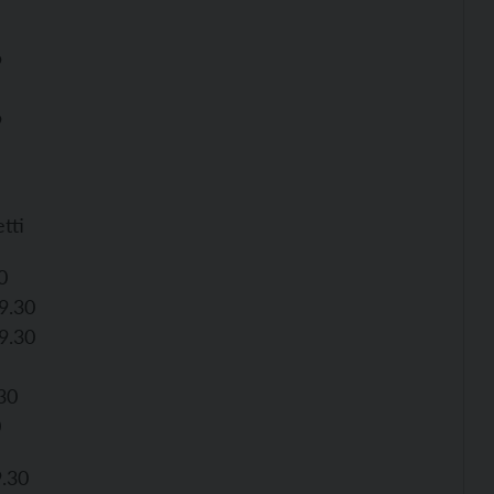
9
9
tti
0
9.30
9.30
30
0
9.30