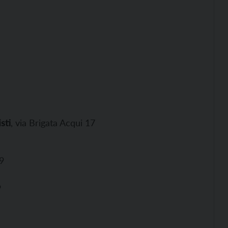
sti
, via Brigata Acqui 17
9
9