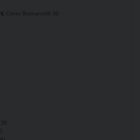
ni
, Corso Buonarrotti 50
.30
0
30