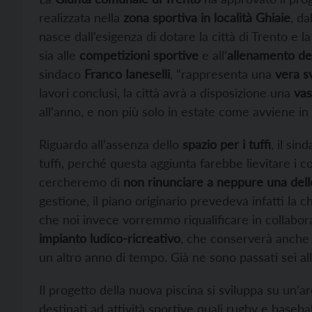
realizzata nella
zona sportiva in località Ghiaie
, da
nasce dall’esigenza di dotare la città di Trento e l
sia alle
competizioni sportive
e all’
allenamento deg
sindaco
Franco Ianeselli
, “rappresenta una
vera s
lavori conclusi, la città avrà a disposizione una
vas
all’anno, e non più solo in estate come avviene i
Riguardo all’assenza dello
spazio per i tuffi
, il si
tuffi, perché questa aggiunta farebbe lievitare i
cercheremo di
non rinunciare a neppure una delle
gestione, il piano originario prevedeva infatti la 
che noi invece vorremmo riqualificare in collabor
impianto ludico-ricreativo
, che conserverà anche 
un altro anno di tempo. Già ne sono passati sei all
Il progetto della nuova piscina si sviluppa su un’a
destinati ad attività sportive quali rugby e baseb