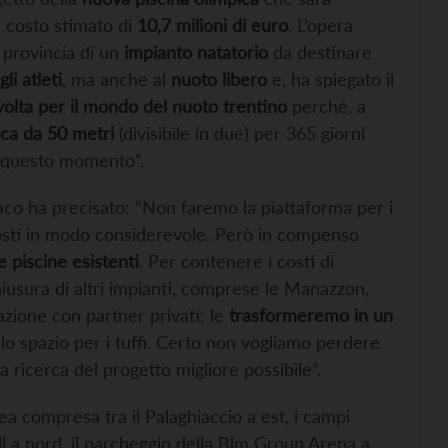
l costo stimato di
10,7 milioni di euro
. L’opera
a provincia di un
impianto natatorio
da destinare
li atleti
, ma anche al
nuoto libero
e, ha spiegato il
volta per il mondo del nuoto trentino
perché, a
ca da 50 metri
(divisibile in due) per 365 giorni
n questo momento”.
ndaco ha precisato: “Non faremo la piattaforma per i
 costi in modo considerevole. Però in compenso
 piscine esistenti
. Per contenere i costi di
chiusura di altri impianti, comprese le Manazzon,
azione con partner privati: le
trasformeremo in un
lo spazio per i tuffi. Certo non vogliamo perdere
a ricerca del progetto migliore possibile”.
rea compresa tra il Palaghiaccio a est, i campi
all a nord, il parcheggio della Blm Group Arena a