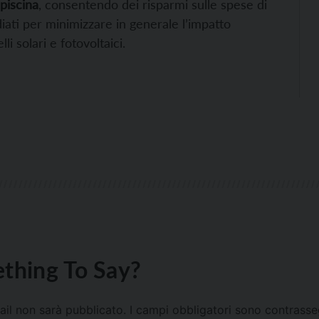
 piscina
, consentendo dei risparmi sulle spese di
diati per minimizzare in generale l’impatto
li solari e fotovoltaici.
thing To Say?
mail non sarà pubblicato.
I campi obbligatori sono contrass