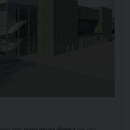
getto della
nuova piscina olimpica
che sarà