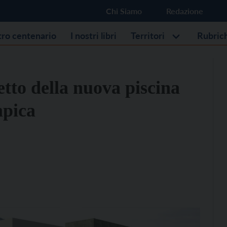
Chi Siamo
Redazione
stro centenario
I nostri libri
Territori
Rubric
etto della nuova piscina
mpica