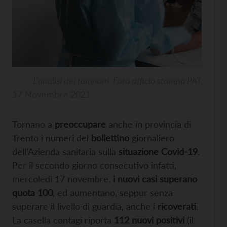
L’analisi dei tamponi. Foto ufficio stampa PAT
17 Novembre 2021
Tornano a
preoccupare
anche in provincia di
Trento i numeri del
bollettino
giornaliero
dell’Azienda sanitaria sulla
situazione Covid-19
.
Per il secondo giorno consecutivo infatti,
mercoledì 17 novembre,
i nuovi casi superano
quota 100
, ed aumentano, seppur senza
superare il livello di guardia, anche i
ricoverati
.
La casella contagi riporta
112 nuovi positivi
(il