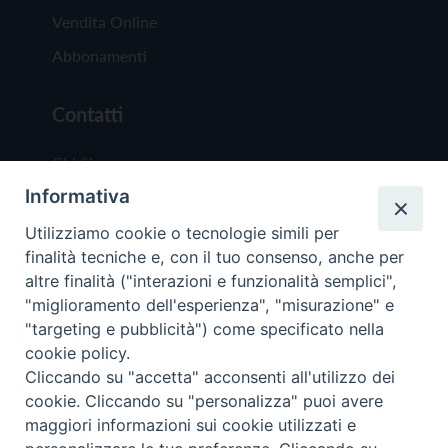
Vendita Online
Abbonamenti
Contatti
Chi Siamo
Informativa
Redazione
Scrivici
Utilizziamo cookie o tecnologie simili per
finalità tecniche e, con il tuo consenso, anche per
altre finalità ("interazioni e funzionalità semplici",
"miglioramento dell'esperienza", "misurazione" e
"targeting e pubblicità") come specificato nella
cookie policy.
Copyright © 2019 - Tutti i diritti riservati - Vit
Cliccando su "accetta" acconsenti all'utilizzo dei
Trentina Editrice
cookie. Cliccando su "personalizza" puoi avere
maggiori informazioni sui cookie utilizzati e
Privacy Policy