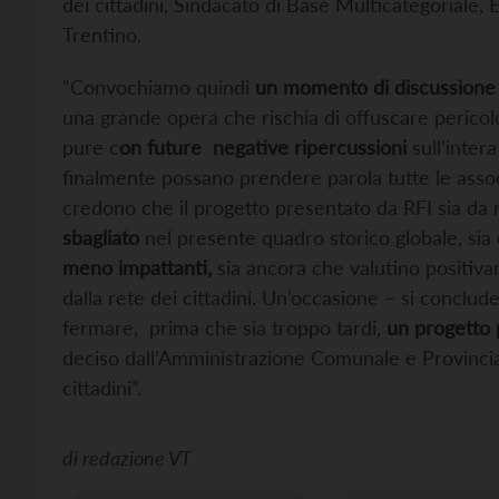
dei cittadini, Sindacato di Base Multicategoriale,
Trentino.
“Convochiamo quindi
un momento di discussione 
una grande opera che rischia di offuscare pericol
pure c
on future negative ripercussioni
sull’intera
finalmente possano prendere parola tutte le associ
credono che il progetto presentato da RFI sia da 
sbagliato
nel presente quadro storico globale, sia 
meno impattanti,
sia ancora che valutino positiva
dalla rete dei cittadini. Un’occasione – si conclu
fermare, prima che sia troppo tardi,
un progetto 
deciso dall’Amministrazione Comunale e Provincia
cittadini”.
di
redazione VT