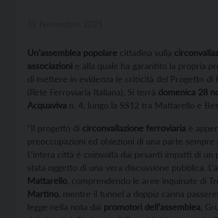
19 Novembre 2021
Un’assemblea popolare
cittadina sulla
circonvalla
associazioni
e alla quale ha garantito la propria 
di mettere in evidenza le criticità del Progetto d
(Rete Ferroviaria Italiana). Si terrà
domenica 28 n
Acquaviva
n. 4, lungo la SS12 tra Mattarello e Bes
“Il progetto di
circonvallazione ferroviaria
è appen
preoccupazioni ed obiezioni di una parte sempre p
L’intera città è coinvolta dai pesanti impatti di u
stata oggetto di una vera discussione pubblica. L’
Mattarello
, comprendendo le aree inquinate di T
Martino
, mentre il tunnel a doppia canna passerebb
legge nella nota dai
promotori dell’assemblea
, Gr