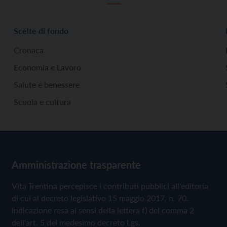
Scelte di fondo
Cronaca
Economia e Lavoro
Salute e benessere
Scuola e cultura
Amministrazione trasparente
Vita Trentina percepisce i contributi pubblici all'editoria
di cui al decreto legislativo 15 maggio 2017, n. 70.
Indicazione resa ai sensi della lettera f) del comma 2
dell'art. 5 del medesimo decreto Lgs.