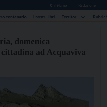
Chi Siamo
Redazione
stro centenario
I nostri libri
Territori
Rubric
aria, domenica
cittadina ad Acquaviva