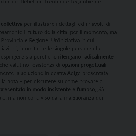
 Extincion Rebellion Trentino e Legambiente
collettiva
per illustrare i dettagli ed i risvolti di
osamente il futuro della città, per il momento, ma
 Provincia e Regione. Un’iniziativa in cui
azioni, i comitati e le singole persone che
respingere sia perché
lo ritengano radicalmente
che valutino l’esistenza di
opzioni progettuali
mente la soluzione in destra Adige presentata
de la nota – per discutere su come provare a
presentato in modo insistente e fumoso
, già
le, ma non condiviso dalla maggioranza dei