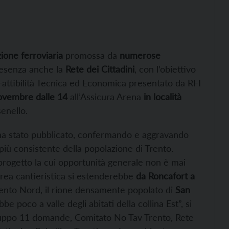
zione ferroviaria
promossa da
numerose
presenza anche la
Rete dei Cittadini
, con l’obiettivo
i Fattibilità Tecnica ed Economica presentato da RFI
ovembre dalle 14
all’Assicura Arena
in località
enello.
a stato pubblicato, confermando e aggravando
iù consistente della popolazione di Trento.
n progetto la cui opportunità generale non è mai
area cantieristica si estenderebbe
da Roncafort a
rento Nord, il rione densamente popolato di
San
e poco a valle degli abitati della collina Est”, si
uppo 11 domande, Comitato No Tav Trento, Rete