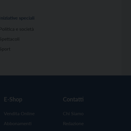
Iniziative speciali
Politica e società
Spettacoli
Sport
E-Shop
Contatti
Vendita Online
Chi Siamo
Abbonamenti
Redazione