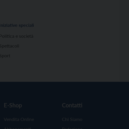
Iniziative speciali
Politica e società
Spettacoli
Sport
E-Shop
Contatti
Vendita Online
Chi Siamo
Abbonamenti
Redazione