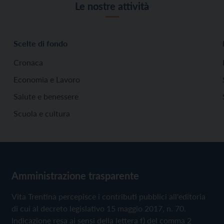
Le nostre attività
Scelte di fondo
Cronaca
Economia e Lavoro
Salute e benessere
Scuola e cultura
Amministrazione trasparente
Vita Trentina percepisce i contributi pubblici all'editoria
di cui al decreto legislativo 15 maggio 2017, n. 70.
Indicazione resa ai sensi della lettera f) del comma 2