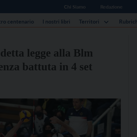
Chi Siamo
Redazione
stro centenario
I nostri libri
Territori
Rubric
 detta legge alla Blm
nza battuta in 4 set