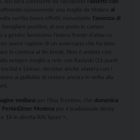
, ieri sera Lorenzetti ha riproposto
l’assetto con
, offrendo nuovamente una maglia da titolare
al
olta sortito buoni effetti, nonostante
l’assenza di
n famigliare positivo, al suo posto in campo
o a gestire benissimo l’intero fronte d’attacco,
e per avere ragione di un avversario che ha dato
are la contesa al tie break. Non è andata così
ando sempre meglio a rete con Kaziyski (16 punti
escita) e Lisinac, decisivo anche stasera con i
tono ai gialloblù di restare ancora in vetta alla
ani.
pagine emiliana
per l’Itas Trentino, che
domenica
s PerkinElmer Modena
per il tradizionale derby
ore 18 in diretta RAI Sport +.