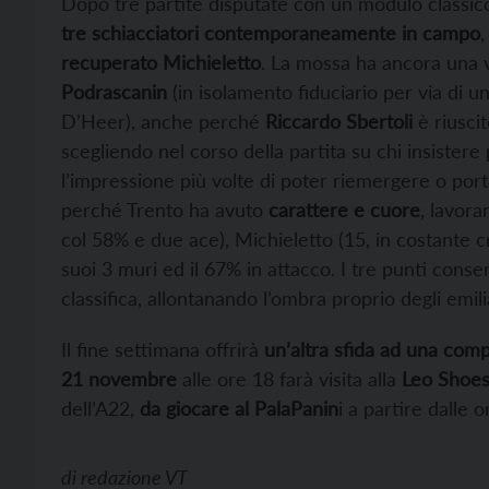
Dopo tre partite disputate con un modulo classico
tre schiacciatori contemporaneamente in campo
recuperato Michieletto
. La mossa ha ancora una v
Podrascanin
(in isolamento fiduciario per via di u
D’Heer), anche perché
Riccardo Sbertoli
è riuscit
scegliendo nel corso della partita su chi insister
l’impressione più volte di poter riemergere o port
perché Trento ha avuto
carattere e cuore
, lavor
col 58% e due ace), Michieletto (15, in costante cr
suoi 3 muri ed il 67% in attacco. I tre punti consen
classifica, allontanando l’ombra proprio degli emili
Il fine settimana offrirà
un’altra sfida ad una com
21 novembre
alle ore 18 farà visita alla
Leo Shoe
dell’A22,
da giocare al PalaPanin
i a partire dalle 
di
redazione VT