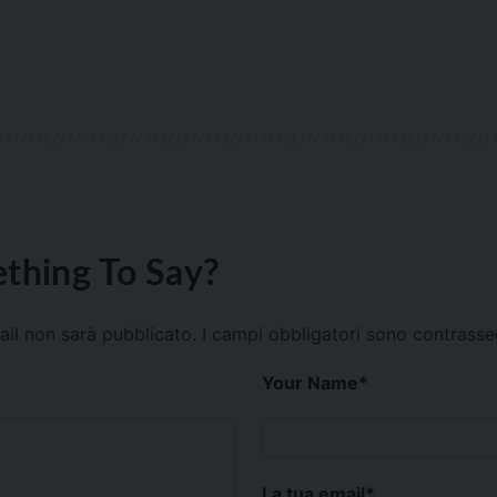
thing To Say?
mail non sarà pubblicato.
I campi obbligatori sono contrass
Your Name
*
La tua email
*