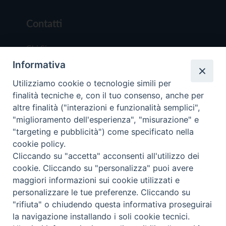
Contatti
Chi Siamo
Informativa
Redazione
Scrivici
Utilizziamo cookie o tecnologie simili per
finalità tecniche e, con il tuo consenso, anche per
altre finalità ("interazioni e funzionalità semplici",
"miglioramento dell'esperienza", "misurazione" e
"targeting e pubblicità") come specificato nella
cookie policy.
Copyright © 2019 - Tutti i diritti riservati - Vit
Cliccando su "accetta" acconsenti all'utilizzo dei
Trentina Editrice
cookie. Cliccando su "personalizza" puoi avere
maggiori informazioni sui cookie utilizzati e
Privacy Policy
personalizzare le tue preferenze. Cliccando su
Torna all'inizi
"rifiuta" o chiudendo questa informativa proseguirai
la navigazione installando i soli cookie tecnici.