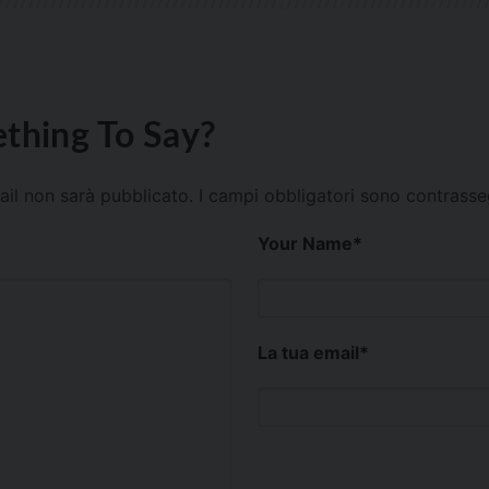
thing To Say?
mail non sarà pubblicato.
I campi obbligatori sono contrass
Your Name
*
La tua email
*