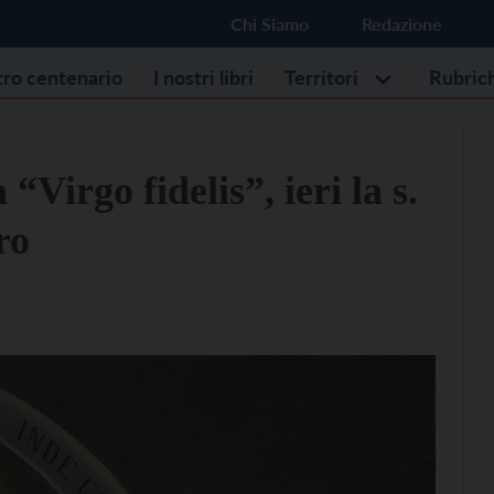
Chi Siamo
Redazione
stro centenario
I nostri libri
Territori
Rubric
“Virgo fidelis”, ieri la s.
ro