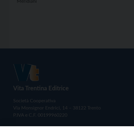
Meridiani
Vita Trentina Editrice
Società Cooperativa
Via Monsignor Endrici, 14 – 38122 Trento
P.IVA e C.F. 00199960220