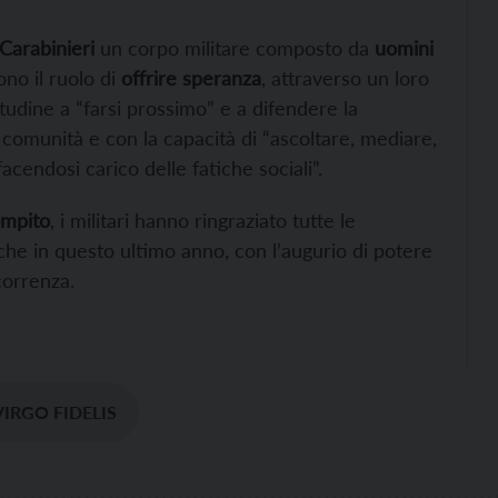
Carabinieri
un corpo militare composto da
uomini
no il ruolo di
offrire speranza
, attraverso un loro
titudine a “farsi prossimo” e a difendere la
a comunità e con la capacità di “ascoltare, mediare,
facendosi carico delle fatiche sociali”.
ompito
, i militari hanno ringraziato tutte le
nche in questo ultimo anno, con l’augurio di potere
correnza.
VIRGO FIDELIS