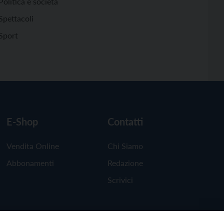
Politica e società
Spettacoli
Sport
E-Shop
Contatti
Vendita Online
Chi Siamo
Abbonamenti
Redazione
Scrivici