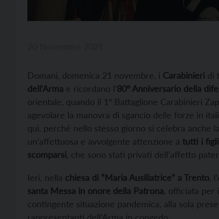
20 Novembre 2021
Domani, domenica 21 novembre, i
Carabinieri
di t
dell’Arma
e ricordano l’
80° Anniversario della dif
orientale, quando il 1° Battaglione Carabinieri Zap
agevolare la manovra di sgancio delle forze in ital
qui, perché nello stesso giorno si celebra anche la
un’affettuosa e avvolgente attenzione a
tutti i fi
scomparsi
, che sono stati privati dell’affetto pate
Ieri, nella
chiesa di “Maria Ausiliatrice” a Trento
, 
santa Messa in onore della Patrona
, officiata pe
contingente situazione pandemica, alla sola prese
rappresentanti dell’Arma in congedo.