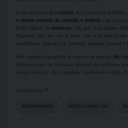
In alcuni passi dell’
omelia
, don Lauro ha definito i
e donne animati da umanità e fedeltà
, che assumo
tratto tipico: la
vicinanza
. Ciò, per la peculiare at
Nazione, più che con le armi, con la vicinanza all
confortare, arginare le tensioni, talvolta finanche 
Nel cogliere l’auspicio di riuscire in questo
alto c
Istituzioni per la vicinanza dimostrata all’Arma, a
presto tornare alla completa condivisione della ri
di
redazione VT
#CARABINIERI
#DON LAURO TISI
#