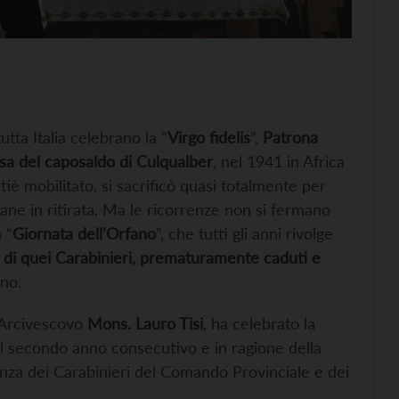
utta Italia celebrano la “
Virgo fidelis
”,
Patrona
esa del caposaldo di Culqualber
, nel 1941 in Africa
tiè mobilitato, si sacrificò quasi totalmente per
iane in ritirata. Ma le ricorrenze non si fermano
 “
Giornata dell’Orfano
”, che tutti gli anni rivolge
gli di quei Carabinieri, prematuramente caduti e
rno.
l’Arcivescovo
Mons. Lauro Tisi
, ha celebrato la
r il secondo anno consecutivo e in ragione della
nza dei Carabinieri del Comando Provinciale e dei