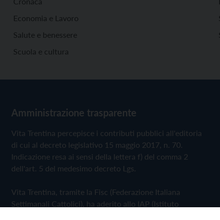
Cronaca
Economia e Lavoro
Salute e benessere
Scuola e cultura
Amministrazione trasparente
Vita Trentina percepisce i contributi pubblici all'editoria
di cui al decreto legislativo 15 maggio 2017, n. 70.
Indicazione resa ai sensi della lettera f) del comma 2
dell'art. 5 del medesimo decreto Lgs.
Vita Trentina, tramite la Fisc (Federazione Italiana
Settimanali Cattolici), ha aderito allo IAP (Istituto
dell'Autodisciplina Pubblicitaria) accettando il Codice di