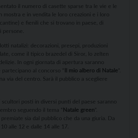
ntato il numero di casette sparse tra le vie e le
 mostra e in vendita le loro creazioni e i loro
 (cantine) e fienili che si trovano in paese, di
i persone.
otti natalizi: decorazioni, presepi, produzioni
te, come il tipico brazedel di Siror, lo zelten
re delizie. In ogni giornata di apertura saranno
he partecipano al concorso “
Il mio albero di Natale
”.
na via del centro. Sarà il pubblico a scegliere
li scultori posti in diversi punti del paese saranno
 cembro seguendo il tema “
Natale green
”.
o premiate sia dal pubblico che da una giuria. Da
e 10 alle 12 e dalle 14 alle 17.