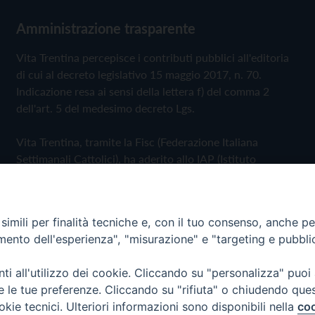
Amministrazione trasparente
Vita Trentina percepisce i contributi pubblici all'editoria
di cui al decreto legislativo 15 maggio 2017, n. 70.
Indicazione resa ai sensi della lettera f) del comma 2
dell'art. 5 del medesimo decreto Lgs.
Vita Trentina, tramite la Fisc (Federazione Italiana
Settimanali Cattolici), ha aderito allo IAP (Istituto
dell'Autodisciplina Pubblicitaria) accettando il Codice di
Autodisciplina della Comunicazione Commerciale
imili per finalità tecniche e, con il tuo consenso, anche per 
Privacy Policy
Cookie Policy
amento dell'esperienza", "misurazione" e "targeting e pubbli
i all'utilizzo dei cookie. Cliccando su "personalizza" puoi
 Trentina Editrice
re le tue preferenze. Cliccando su "rifiuta" o chiudendo que
okie tecnici. Ulteriori informazioni sono disponibili nella
coo