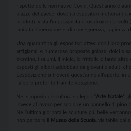
rispetto delle normative Covid. Quest’anno è aume
piazze del paese, dove gli espositori metteranno in
prodotti, vista l’impossibilità di usufruire dei vòlti
limitata dimensione e, di conseguenza, capienza d
Una quarantina gli espositori attesi con i loro prod
artigianali e numerose proposte golose, dolci e sala
trentino, i salumi, il miele, le frittelle e tante alt
esposti gli alberi addobbati da giovani e adulti c
L’esposizione si troverà quest’anno all’aperto, in u
l’albero preferito tramite votazione.
Nel simposio di scultura su legno “
Arte Natale
” g
invece al lavoro per scolpire un pannello di pino
Nell’ultima giornata le sculture più belle verrann
non perdere il
Museo della Scuola
, visitabile dall