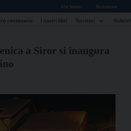
Chi Siamo
Redazione
stro centenario
I nostri libri
Territori
Rubric
nica a Siror si inaugura
tino