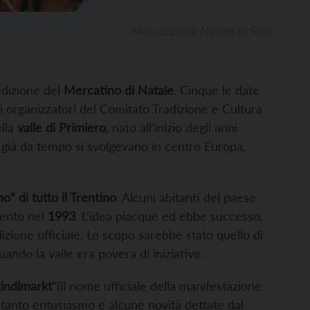
Mercatino di Natale di Siror
edizione del
Mercatino di Natale
. Cinque le date
li organizzatori del Comitato Tradizione e Cultura
ella
valle di Primiero
, nato all’inizio degli anni
 già da tempo si svolgevano in centro Europa,
o” di tutto il Trentino
. Alcuni abitanti del paese
vento nel
1993
. L’idea piacque ed ebbe successo,
zione ufficiale. Lo scopo sarebbe stato quello di
ndo la valle era povera di iniziative.
kindlmarkt
“(il nome ufficiale della manifestazione
tanto entusiasmo e alcune novità dettate dal