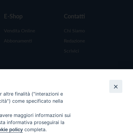
E-Shop
Contatti
Vendita Online
Chi Siamo
Abbonamenti
Redazione
Scrivici
altre finalità ("interazioni e
cità") come specificato nella
 avere maggiori informazioni sui
sta informativa proseguirai la
kie policy
completa.