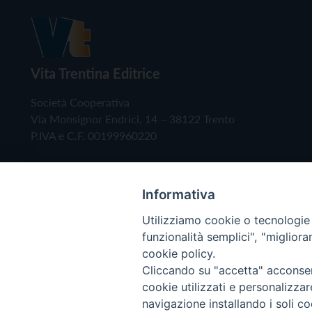
Vita Trentina Editrice
Società Cooperativa
Via Monsignor Endrici, 14 – 38122 Trento
P.IVA e C.F. 00199960220
Informativa
Utilizziamo cookie o tecnologie s
funzionalità semplici", "miglior
cookie policy.
Cliccando su "accetta" acconsent
Copyright © 2019 - Tutti i diritti riservati - Vita
cookie utilizzati e personalizza
navigazione installando i soli co