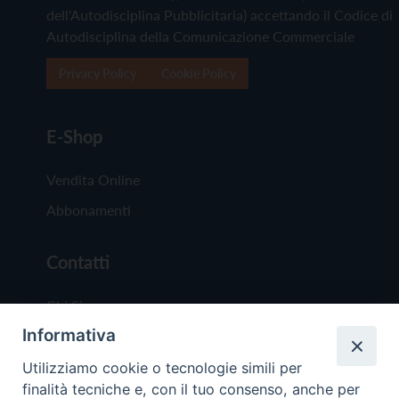
dell'Autodisciplina Pubblicitaria) accettando il Codice di
Autodisciplina della Comunicazione Commerciale
Privacy Policy
Cookie Policy
E-Shop
Vendita Online
Abbonamenti
Contatti
Chi Siamo
Informativa
Redazione
Scrivici
Utilizziamo cookie o tecnologie simili per
finalità tecniche e, con il tuo consenso, anche per